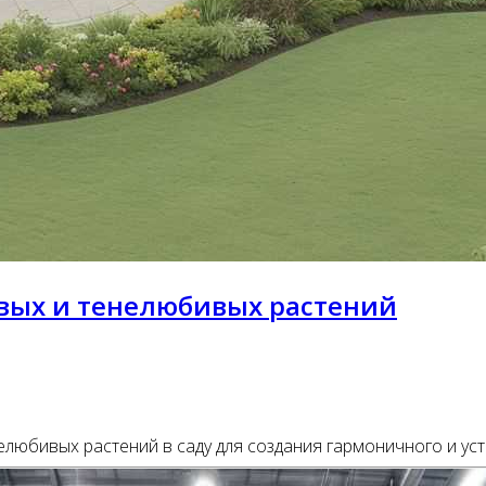
вых и тенелюбивых растений
юбивых растений в саду для создания гармоничного и уст