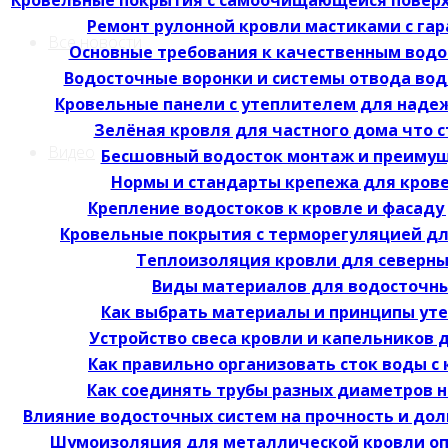
Ремонт рулонной кровли мастиками с гар
Все новости
Основные требования к качественным вод
Водосточные воронки и системы отвода во
Кровельные панели с утеплителем для наде
Зелёная кровля для частного дома что 
Видео
Бесшовный водосток монтаж и преимущ
Нормы и стандарты крепежа для кров
Крепление водостоков к кровле и фасаду
Кровельные покрытия с терморегуляцией д
Теплоизоляция кровли для северны
Виды материалов для водосточны
Как выбрать материалы и принципы ут
Устройство свеса кровли и капельников 
Как правильно организовать сток воды с
Как соединять трубы разных диаметров н
Влияние водосточных систем на прочность и до
Шумоизоляция для металлической кровли о