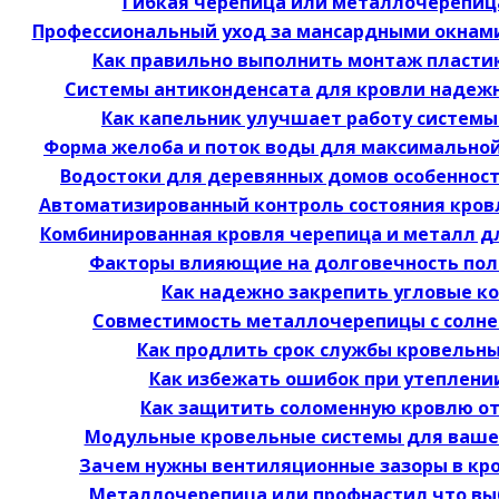
Гибкая черепица или металлочерепиц
Профессиональный уход за мансардными окнам
Как правильно выполнить монтаж пласти
Системы антиконденсата для кровли надежн
Как капельник улучшает работу систем
Форма желоба и поток воды для максимально
Водостоки для деревянных домов особеннос
Автоматизированный контроль состояния кров
Комбинированная кровля черепица и металл д
Факторы влияющие на долговечность по
Как надежно закрепить угловые ко
Совместимость металлочерепицы с солн
Как продлить срок службы кровельн
Как избежать ошибок при утеплени
Как защитить соломенную кровлю от
Модульные кровельные системы для вашег
Зачем нужны вентиляционные зазоры в кр
Металлочерепица или профнастил что вы