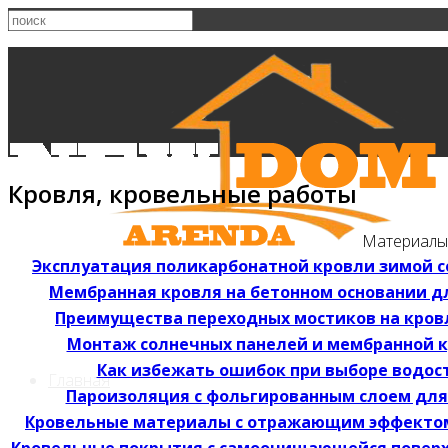
Кровля, кровельные работы
Материалы
Эксплуатация поликарбонатной кровли зимой 
Мембранная кровля на бетонном основании 
Преимущества переходных мостиков на кров
Монтаж солнечных панелей и мембранной к
Как избежать ошибок при выборе водос
Главная
Пароизоляция с фольгированным слоем дл
Кровельные материалы с отражающим эффектом
Кровельные покрытия с самоочищающейся поверх