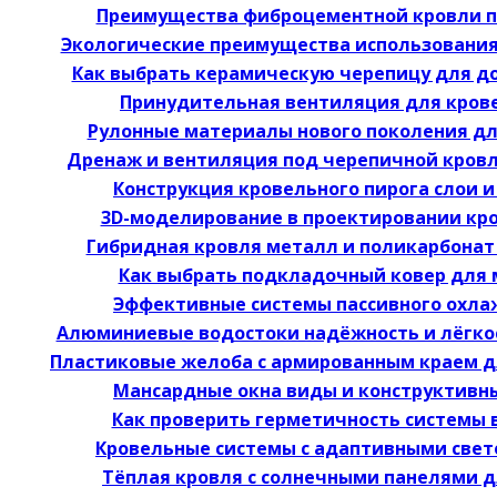
Преимущества фиброцементной кровли п
Экологические преимущества использования
Как выбрать керамическую черепицу для д
Принудительная вентиляция для кров
Рулонные материалы нового поколения дл
Дренаж и вентиляция под черепичной кров
Конструкция кровельного пирога слои и
3D-моделирование в проектировании кр
Гибридная кровля металл и поликарбонат
Как выбрать подкладочный ковер для 
Эффективные системы пассивного охла
Алюминиевые водостоки надёжность и лёгко
Пластиковые желоба с армированным краем 
Мансардные окна виды и конструктивн
Как проверить герметичность системы
Кровельные системы с адаптивными све
Тёплая кровля с солнечными панелями 