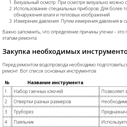
Визуальный осмотр. При осмотре визуально можно 
Использование специальных приборов. Для более то
обнаружения влаги и тепловых изображений.
Измерение давления. Путем измерения давления в си
Важно запомнить, что определение причины утечки – это п
этапам ремонта.
Закупка необходимых инструмент
Перед ремонтом водопровода необходимо подготовиться 
ремонт. Вот список основных инструментов:
№
Название инструмента
1
Набор гаечных ключей
Позволяет з
2
Отвертки разных размеров
Необходимы
3
Труборез
Предназнач
4
Паяльник
Используетс