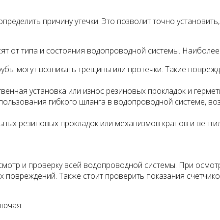
определить причину утечки. Это позволит точно установить
исят от типа и состояния водопроводной системы. Наиболе
рубы могут возникать трещины или протечки. Такие повреж
нная установка или износ резиновых прокладок и герметик
пользования гибкого шланга в водопроводной системе, воз
ных резиновых прокладок или механизмов кранов и вентиле
мотр и проверку всей водопроводной системы. При осмотр
х повреждений. Также стоит проверить показания счетчико
лючая: