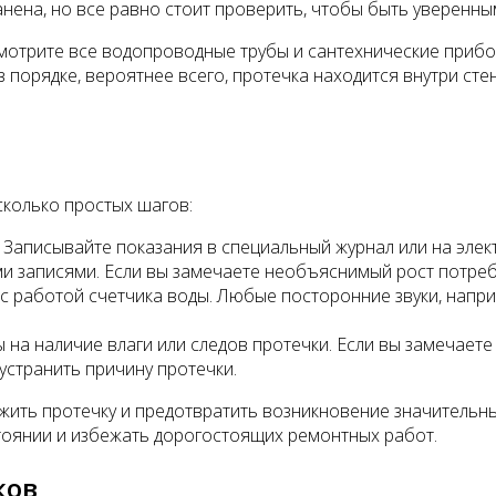
нена, но все равно стоит проверить, чтобы быть уверенны
мотрите все водопроводные трубы и сантехнические прибор
 порядке, вероятнее всего, протечка находится внутри ст
сколько простых шагов:
 Записывайте показания в специальный журнал или на элек
и записями. Если вы замечаете необъяснимый рост потреб
работой счетчика воды. Любые посторонние звуки, наприм
 на наличие влаги или следов протечки. Если вы замечаете
устранить причину протечки.
ить протечку и предотвратить возникновение значительны
тоянии и избежать дорогостоящих ремонтных работ.
ков