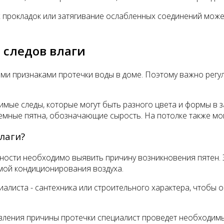
 прокладок или затягивание ослабленных соединений може
 следов влаги
ными признаками протечки воды в доме. Поэтому важно регу
мые следы, которые могут быть разного цвета и формы в з
емные пятна, обозначающие сырость. На потолке также мог
лаги?
жности необходимо выявить причину возникновения пятен. 
емой кондиционирования воздуха.
иалиста - сантехника или строительного характера, чтобы
явления причины протечки специалист проведет необходимы