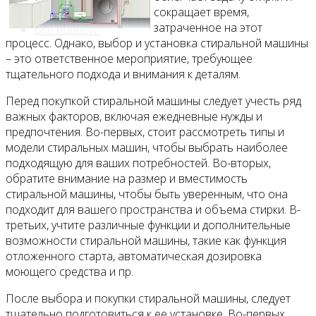
сокращает время,
затраченное на этот
Все новости
процесс. Однако, выбор и установка стиральной машины
– это ответственное мероприятие, требующее
тщательного подхода и внимания к деталям.
Перед покупкой стиральной машины следует учесть ряд
Видео
важных факторов, включая ежедневные нужды и
предпочтения. Во-первых, стоит рассмотреть типы и
модели стиральных машин, чтобы выбрать наиболее
подходящую для ваших потребностей. Во-вторых,
обратите внимание на размер и вместимость
стиральной машины, чтобы быть уверенным, что она
подходит для вашего пространства и объема стирки. В-
третьих, учтите различные функции и дополнительные
возможности стиральной машины, такие как функция
отложенного старта, автоматическая дозировка
моющего средства и пр.
После выбора и покупки стиральной машины, следует
тщательно подготовиться к ее установке. Во-первых,