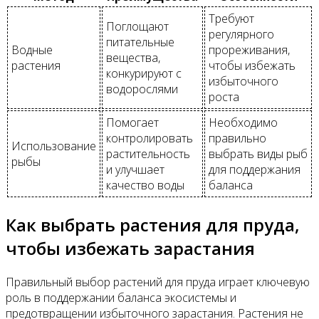
Требуют
Поглощают
регулярного
питательные
Водные
прореживания,
вещества,
растения
чтобы избежать
конкурируют с
избыточного
водорослями
роста
Помогает
Необходимо
контролировать
правильно
Использование
растительность
выбрать виды рыб
рыбы
и улучшает
для поддержания
качество воды
баланса
Как выбрать растения для пруда,
чтобы избежать зарастания
Правильный выбор растений для пруда играет ключевую
роль в поддержании баланса экосистемы и
предотвращении избыточного зарастания. Растения не