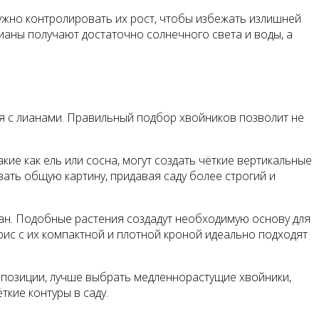
ужно контролировать их рост, чтобы избежать излишней
лианы получают достаточно солнечного света и воды, а
ся с лианами. Правильный подбор хвойников позволит не
ие как ель или сосна, могут создать чёткие вертикальные
ать общую картину, придавая саду более строгий и
иан. Подобные растения создадут необходимую основу для
рис с их компактной и плотной кроной идеально подходят
омпозиции, лучше выбрать медленнорастущие хвойники,
ткие контуры в саду.