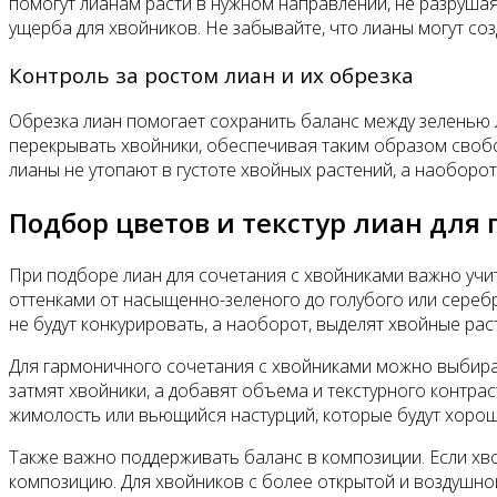
помогут лианам расти в нужном направлении, не разруша
ущерба для хвойников. Не забывайте, что лианы могут со
Контроль за ростом лиан и их обрезка
Обрезка лиан помогает сохранить баланс между зеленью 
перекрывать хвойники, обеспечивая таким образом свобод
лианы не утопают в густоте хвойных растений, а наоборот,
Подбор цветов и текстур лиан для
При подборе лиан для сочетания с хвойниками важно учит
оттенками от насыщенно-зеленого до голубого или серебр
не будут конкурировать, а наоборот, выделят хвойные рас
Для гармоничного сочетания с хвойниками можно выбирать
затмят хвойники, а добавят объема и текстурного контра
жимолость или вьющийся настурций, которые будут хорош
Также важно поддерживать баланс в композиции. Если хво
композицию. Для хвойников с более открытой и воздушной 