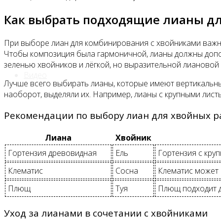
Как выбрать подходящие лианы дл
Все новости
При выборе лиан для комбинирования с хвойниками важно 
Чтобы композиция была гармоничной, лианы должны допол
зеленью хвойников и лёгкой, но выразительной лиановой
Видео
Лучше всего выбирать лианы, которые имеют вертикальны
наоборот, выделяли их. Например, лианы с крупными лист
Рекомендации по выбору лиан для хвойных р
Лиана
Хвойник
Гортензия древовидная
Ель
Гортензия с круп
Клематис
Сосна
Клематис может 
Плющ
Туя
Плющ подходит д
Уход за лианами в сочетании с хвойниками