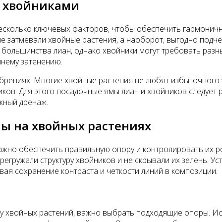
с хвойниками
есколько ключевых факторов, чтобы обеспечить гармонично
не затмевали хвойные растения, а наоборот, выгодно подче
 большинства лиан, однако хвойники могут требовать разны
ишнему затенению.
брениях. Многие хвойные растения не любят избыточного у
иков. Для этого посадочные ямы лиан и хвойников следует 
жный дренаж.
ы на хвойных растениях
жно обеспечить правильную опору и контролировать их ро
егружали структуру хвойников и не скрывали их зелень. 
ая сохранение контраста и четкости линий в композиции.
у хвойных растений, важно выбрать подходящие опоры. Исп