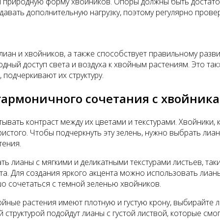
я природную форму хвойников. Опоры должны быть достато
здавать дополнительную нагрузку, поэтому регулярно прове
лиан и хвойников, а также способствует правильному разв
ный доступ света и воздуха к хвойным растениям. Это так
 подчеркивают их структуру.
 гармоничного сочетания с хвойник
ывать контраст между их цветами и текстурами. Хвойники, 
истого. Чтобы подчеркнуть эту зелень, нужно выбрать лиа
тения.
 лианы с мягкими и деликатными текстурами листьев, таким
ста. Для создания яркого акцента можно использовать лиа
о сочетаться с темной зеленью хвойников.
йные растения имеют плотную и густую крону, выбирайте л
структурой подойдут лианы с густой листвой, которые смог