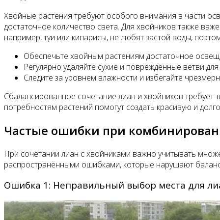
Хвойные растения требуют особого внимания в части осв
достаточное количество света. Для хвойников также важ
например, туи или кипарисы, не любят застой воды, поэт
Обеспечьте хвойным растениям достаточное освещен
Регулярно удаляйте сухие и повреждённые ветви для
Следите за уровнем влажности и избегайте чрезмерн
Сбалансированное сочетание лиан и хвойников требует т
потребностям растений помогут создать красивую и дол
Частые ошибки при комбинировани
При сочетании лиан с хвойниками важно учитывать множе
распространёнными ошибками, которые нарушают баланс р
Ошибка 1: Неправильный выбор места для ли