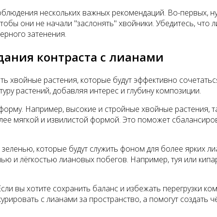
облюдения нескольких важных рекомендаций. Во-первых, н
чтобы они не начали "заслонять" хвойники. Убедитесь, что 
ерного затенения.
дания контраста с лианами
ать хвойные растения, которые будут эффективно сочетать
туру растений, добавляя интерес и глубину композиции.
орму. Например, высокие и стройные хвойные растения, так
олее мягкой и извилистой формой. Это поможет сбалансиров
 зеленью, которые будут служить фоном для более ярких л
ью и лёгкостью лиановых побегов. Например, туя или кипа
Если вы хотите сохранить баланс и избежать перегрузки к
курировать с лианами за пространство, а помогут создать чё