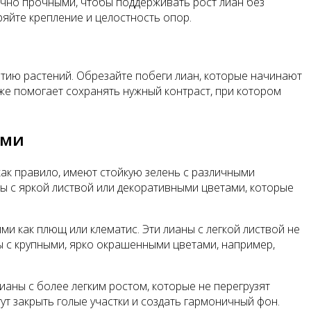
чно прочными, чтобы поддерживать рост лиан без
ряйте крепление и целостность опор.
итию растений. Обрезайте побеги лиан, которые начинают
же помогает сохранять нужный контраст, при котором
ами
как правило, имеют стойкую зелень с различными
ны с яркой листвой или декоративными цветами, которые
и как плющ или клематис. Эти лианы с легкой листвой не
ны с крупными, ярко окрашенными цветами, например,
ианы с более легким ростом, которые не перегрузят
ут закрыть голые участки и создать гармоничный фон.