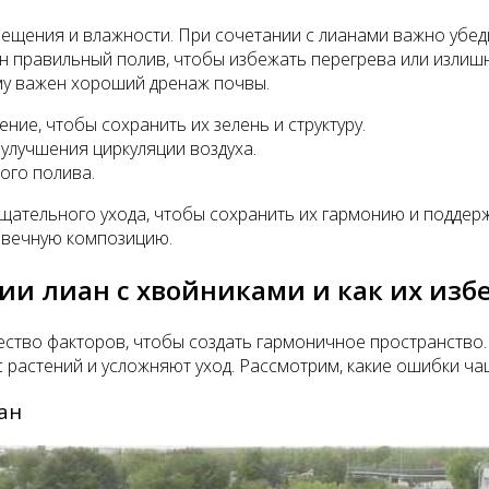
ещения и влажности. При сочетании с лианами важно убеди
ен правильный полив, чтобы избежать перегрева или излиш
ому важен хороший дренаж почвы.
ие, чтобы сохранить их зелень и структуру.
 улучшения циркуляции воздуха.
ого полива.
щательного ухода, чтобы сохранить их гармонию и поддерж
говечную композицию.
и лиан с хвойниками и как их изб
ство факторов, чтобы создать гармоничное пространство.
астений и усложняют уход. Рассмотрим, какие ошибки чаще
ан