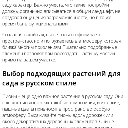
саду характер. Важно учесть, что такие постройки
должны органично вписываться в общий ландшафт, не
Все новости
создавая ощущения загроможденности, но в то же
время быть функциональными.
Создавая такой сад, вы не только оформляете
пространство, но и погружаетесь в атмосферу, которая
Видео
близка многим поколениям. Тщательно подобранные
элементы позволят вам воссоздать частичку России
прямо на вашем участке.
Выбор подходящих растений для
сада в русском стиле
Пионы – еще одно важное растение в русском саду. Они
с легкостью дополняют любые композиции, и их яркие,
пышные цветы привносят в пространство особую
атмосферу. Высаживайте пионы вдоль дорожек или
около декоративных деревянных элементов. Они не
требуют особого ухода, но на самом деле выглядят