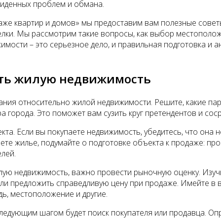
виденных проблем и обмана.
даже квартир и домов» мы предоставим вам полезные совет
лки. Мы рассмотрим такие вопросы, как выбор местополож
мости – это серьезное дело, и правильная подготовка и ан
ать жилую недвижимость
ания относительно жилой недвижимости. Решите, какие па
ра города. Это поможет вам сузить круг претендентов и со
та. Если вы покупаете недвижимость, убедитесь, что она н
ете жилье, подумайте о подготовке объекта к продаже: пр
лей.
жилую недвижимость, важно провести рыночную оценку. Изу
ли предложить справедливую цену при продаже. Имейте в в
ь, местоположение и другие.
следующим шагом будет поиск покупателя или продавца. Оп