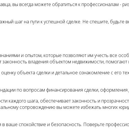
давца, вы всегда можете обратиться к профессионалам - р
ажный шаг на пути к успешной сделке. Не спешите, будьте
знаниями и опытом, которые позволяют им учесть все осо
т законность владения объектом недвижимости, помогают 
оценку объекта сделки и детальное ознакомление с его те
ендации по вопросам финансирования сделки, оформления 
сти каждого шага, обеспечивает законность и прозрачност
ональному сопровождению вы можете избежать многих юрид
я в ваше спокойствие и безопасность. Поверьте профессио