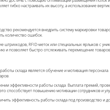
ожно достичь с помощью оптимизации размещения полок и
ляет гибко настраивать их высоту, а использование верти
одство рекомендуется внедрить систему маркировки товар
ить количество ошибок.
е штрихкодов, RFID-меток или специальных ярлыков с уник
ию и позволяет быстро отслеживать перемещение товаров 
аботы склада является обучение и мотивация персонала.
аров.
ении эффективности работы склада. Выплата премий, пров
 это способствует повышению мотивации сотрудников и ул
ичить эффективность работы склада под производство и до