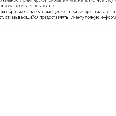
ятельности риэлтерской фирмы в Интернете. Полное отсут
контора работает незаконно.
ым образом офисное помещение – верный признак того, чт
ст, отказывающийся предоставлять клиенту полную информ