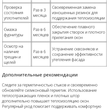
Проверка
Своевременная замена
Раз в 3
состояния
изношенных резинок для
месяца
уплотнителей
поддержания теплоизоляции
Обеспечение плавного
Смазка
Раз в 6
закрытия створок и плотного
фурнитуры
месяцев
прилегания окон
Осмотр на
Устранение сквозняков и
наличие
Раз в 6
сохранение эффективности
трещин и
месяцев
утепления фасада
щелей
Дополнительные рекомендации
Следите за герметичностью стыков и своевременно
обновляйте силиконовый герметик. Использование
теплоотражающих пленок и плотных штор
дополнительно повышает теплоизоляцию окон.
Регулярный уход помогает поддерживать комфортную