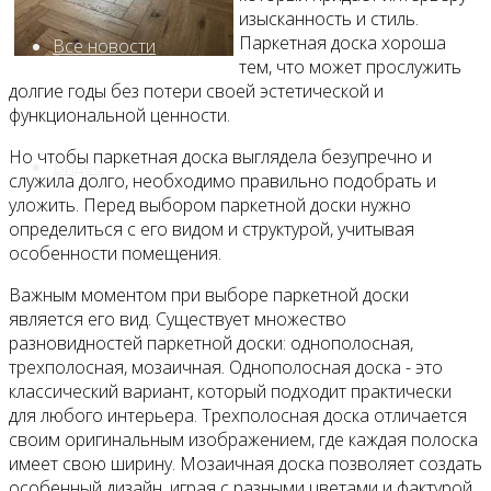
изысканность и стиль.
Паркетная доска хороша
Все новости
тем, что может прослужить
долгие годы без потери своей эстетической и
функциональной ценности.
Но чтобы паркетная доска выглядела безупречно и
Видео
служила долго, необходимо правильно подобрать и
уложить. Перед выбором паркетной доски нужно
определиться с его видом и структурой, учитывая
особенности помещения.
Важным моментом при выборе паркетной доски
является его вид. Существует множество
разновидностей паркетной доски: однополосная,
трехполосная, мозаичная. Однополосная доска - это
классический вариант, который подходит практически
для любого интерьера. Трехполосная доска отличается
своим оригинальным изображением, где каждая полоска
имеет свою ширину. Мозаичная доска позволяет создать
особенный дизайн, играя с разными цветами и фактурой.