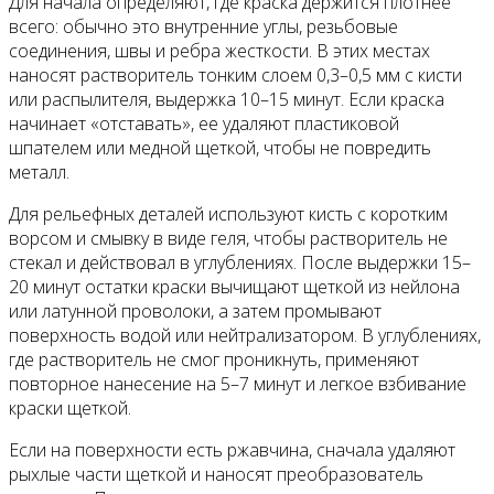
Для начала определяют, где краска держится плотнее
всего: обычно это внутренние углы, резьбовые
соединения, швы и ребра жесткости. В этих местах
наносят растворитель тонким слоем 0,3–0,5 мм с кисти
или распылителя, выдержка 10–15 минут. Если краска
начинает «отставать», ее удаляют пластиковой
шпателем или медной щеткой, чтобы не повредить
металл.
Для рельефных деталей используют кисть с коротким
ворсом и смывку в виде геля, чтобы растворитель не
стекал и действовал в углублениях. После выдержки 15–
20 минут остатки краски вычищают щеткой из нейлона
или латунной проволоки, а затем промывают
поверхность водой или нейтрализатором. В углублениях,
где растворитель не смог проникнуть, применяют
повторное нанесение на 5–7 минут и легкое взбивание
краски щеткой.
Если на поверхности есть ржавчина, сначала удаляют
рыхлые части щеткой и наносят преобразователь