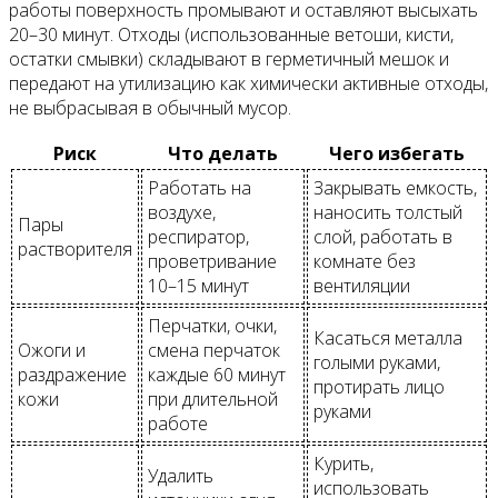
работы поверхность промывают и оставляют высыхать
20–30 минут. Отходы (использованные ветоши, кисти,
остатки смывки) складывают в герметичный мешок и
передают на утилизацию как химически активные отходы,
не выбрасывая в обычный мусор.
Риск
Что делать
Чего избегать
Работать на
Закрывать емкость,
воздухе,
наносить толстый
Пары
респиратор,
слой, работать в
растворителя
проветривание
комнате без
10–15 минут
вентиляции
Перчатки, очки,
Касаться металла
Ожоги и
смена перчаток
голыми руками,
раздражение
каждые 60 минут
протирать лицо
кожи
при длительной
руками
работе
Курить,
Удалить
использовать