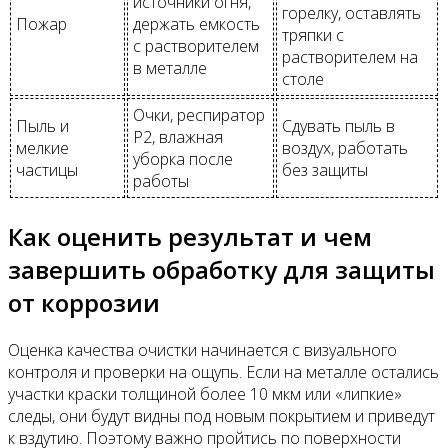
источники огня,
горелку, оставлять
Пожар
держать емкость
тряпки с
с растворителем
растворителем на
в металле
столе
Очки, респиратор
Пыль и
Сдувать пыль в
P2, влажная
мелкие
воздух, работать
уборка после
частицы
без защиты
работы
Как оценить результат и чем
завершить обработку для защиты
от коррозии
Оценка качества очистки начинается с визуального
контроля и проверки на ощупь. Если на металле остались
участки краски толщиной более 10 мкм или «липкие»
следы, они будут видны под новым покрытием и приведут
к вздутию. Поэтому важно пройтись по поверхности