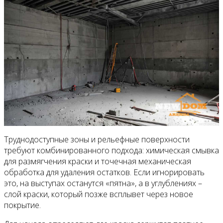
Труднодоступные зоны и рельефные поверхности
требуют комбинированного подхода: химическая смывка
для размягчения краски и точечная механическая
обработка для удаления остатков. Если игнорировать
это, на выступах останутся «пятна», а в углублениях –
слой краски, который позже всплывет через новое
покрытие.