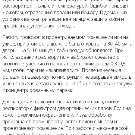
растворителя, пылью и температурой. Ошибки приводят
к ожогам, отравлению парами или пожару. В домашних
условиях важны три вещи: вентиляция, защита кожи и
правильная утилизация отходов.
Работу проводят в проветриваемом помещении или на
улице, при этом окно должно быть открыто на 30–40 см, а
дверь – на 5–10 минут, чтобы воздух обновлялся. При
использовании растворителя выбирают средство с
низкой летучестью и наносят его тонким слоем 0,3–0,5
мм, чтобы пары не накапливались. После нанесения
оставляют выдержку по инструкции, не закрывая емкость
и не накрывая деталь тканью, чтобы не создать «капсулу»
с концентрированными парами.
Для защиты используют перчатки из нитрила, очки и
респиратор с фильтром для органических паров. Если на
коже появились покраснение или зуд, обработку
прекращают, промывают участок водой с мылом и
проветривают помещение. При работе с механической
зачисткой добавляют защиту от пыли: очки и респиратор