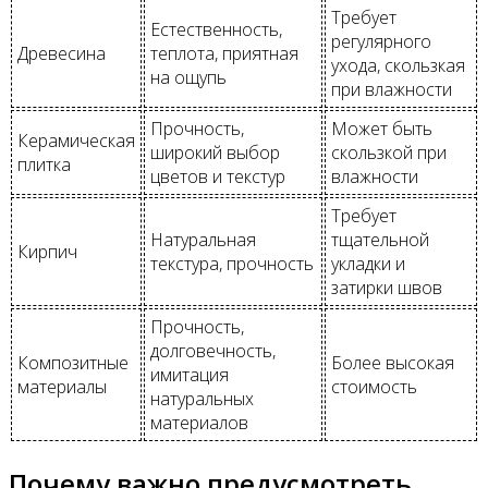
Требует
Естественность,
регулярного
Древесина
теплота, приятная
ухода, скользкая
на ощупь
при влажности
Прочность,
Может быть
Керамическая
широкий выбор
скользкой при
плитка
цветов и текстур
влажности
Требует
Натуральная
тщательной
Кирпич
текстура, прочность
укладки и
затирки швов
Прочность,
долговечность,
Композитные
Более высокая
имитация
материалы
стоимость
натуральных
материалов
Почему важно предусмотреть