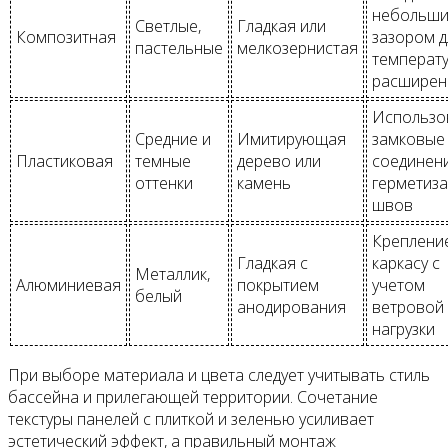
небольш
Светлые,
Гладкая или
Композитная
зазором д
пастельные
мелкозернистая
температ
расширен
Использо
Средние и
Имитирующая
замковые
Пластиковая
темные
дерево или
соединени
оттенки
камень
герметиз
швов
Крепление
Гладкая с
каркасу с
Металлик,
Алюминиевая
покрытием
учетом
белый
анодирования
ветровой
нагрузки
При выборе материала и цвета следует учитывать стиль
бассейна и прилегающей территории. Сочетание
текстуры панелей с плиткой и зеленью усиливает
эстетический эффект, а правильный монтаж