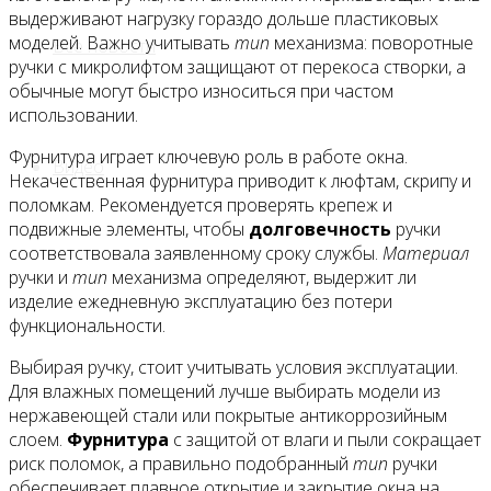
выдерживают нагрузку гораздо дольше пластиковых
моделей. Важно учитывать
тип
механизма: поворотные
Все новости
ручки с микролифтом защищают от перекоса створки, а
обычные могут быстро износиться при частом
использовании.
Фурнитура играет ключевую роль в работе окна.
Видео
Некачественная фурнитура приводит к люфтам, скрипу и
поломкам. Рекомендуется проверять крепеж и
подвижные элементы, чтобы
долговечность
ручки
соответствовала заявленному сроку службы.
Материал
ручки и
тип
механизма определяют, выдержит ли
изделие ежедневную эксплуатацию без потери
функциональности.
Выбирая ручку, стоит учитывать условия эксплуатации.
Для влажных помещений лучше выбирать модели из
нержавеющей стали или покрытые антикоррозийным
слоем.
Фурнитура
с защитой от влаги и пыли сокращает
риск поломок, а правильно подобранный
тип
ручки
обеспечивает плавное открытие и закрытие окна на