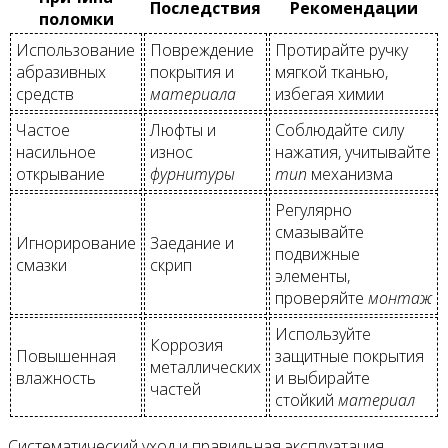
Последствия
Рекомендации
поломки
Использование
Повреждение
Протирайте ручку
абразивных
покрытия и
мягкой тканью,
средств
материала
избегая химии
Частое
Люфты и
Соблюдайте силу
насильное
износ
нажатия, учитывайте
открывание
фурнитуры
тип
механизма
Регулярно
смазывайте
Игнорирование
Заедание и
подвижные
смазки
скрип
элементы,
проверяйте
монтаж
Используйте
Коррозия
Повышенная
защитные покрытия
металлических
влажность
и выбирайте
частей
стойкий
материал
Систематический уход и правильная эксплуатация