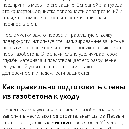
предпринять меры по его защите. Основной этап ухода –
это качественная чистка поверхности от загрязнений и
Все новости
пыли, что помогает сохранить эстетичный вид и
прочность стен.
После чистки важно провести правильную отделку
поверхности, используя специализированные защитные
Видео
покрытия, которые препятствуют проникновению влаги в
поры газобетона. Это значительно увеличивает срок
службы материала и предотвращает его разрушение.
Регулярный уход и защита от влаги – залог
долговечности и надежности ваших стен.
Как правильно подготовить стены
из газобетона к уходу
Перед началом ухода за стенами из газобетона важно
выполнить несколько подготовительных шагов. Первый
этап – это тщательная
чистка
поверхности. Убедитесь,
что на стенах нет пыли, грязи и других загрязнений,