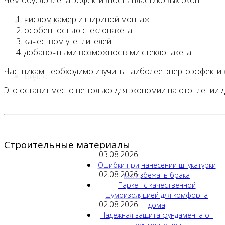
Чем обусловлена эффективность пластиковых окон
числом камер и шириной монтаж
Все новости
особенностью стеклопакета
качеством утеплителей
добавочными возможностями стеклопакета
Частникам необходимо изучить наиболее энергоэффекти
Видео
Это оставит место не только для экономии на отоплении 
Строительные материалы
03.08.2026
Ошибки при нанесении штукатурки
02.08.2026
как избежать брака
Паркет с качественной
шумоизоляцией для комфорта
02.08.2026
дома
Надежная защита фундамента от