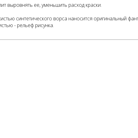
ит выровнять ее, уменьшить расход краски.
истью синтетического ворса наносится оригинальный фант
стью - рельеф рисунка.