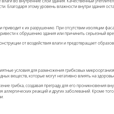
влаги во внутренние слои здания. Качественный утеплител
ти. Благодаря этому уровень влажности внутри здания ост
 приводит к их разрушению. При отсутствии изоляции фаса
ривести к обрушению здания или причинить серьезный вред
нструкции от воздействия влаги и предотвращает образов
приятные условия для размножения грибковых микроорганиз
едных веществ, которые могут негативно влиять на здоровь
ние грибка, создавая преграду для его проникновения вну
 аллергических реакций и других заболеваний. Кроме тог
и.