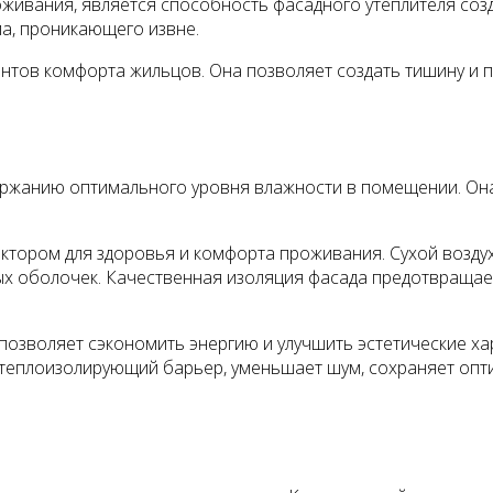
живания, является способность фасадного утеплителя соз
а, проникающего извне.
тов комфорта жильцов. Она позволяет создать тишину и п
ержанию оптимального уровня влажности в помещении. Он
ором для здоровья и комфорта проживания. Сухой воздух
тых оболочек. Качественная изоляция фасада предотвраща
позволяет сэкономить энергию и улучшить эстетические хар
 теплоизолирующий барьер, уменьшает шум, сохраняет опт