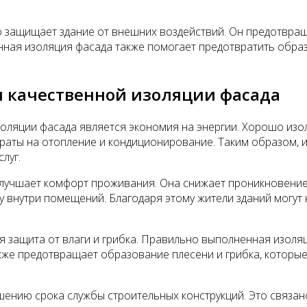
защищает здание от внешних воздействий. Он предотвраща
нная изоляция фасада также помогает предотвратить образ
 качественной изоляции фасада
оляции фасада является экономия на энергии. Хорошо изо
атраты на отопление и кондиционирование. Таким образом,
луг.
 улучшает комфорт проживания. Она снижает проникновени
ру внутри помещений. Благодаря этому жители зданий могу
 защита от влаги и грибка. Правильно выполненная изоля
акже предотвращает образование плесени и грибка, которы
нию срока службы строительных конструкций. Это связано 