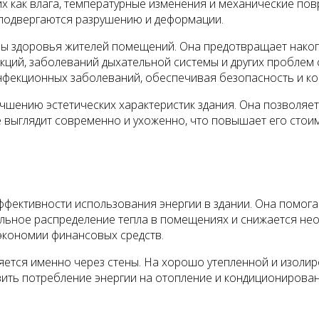
х как влага, температурные изменения и механические пов
е подвергаются разрушению и деформации.
ны здоровья жителей помещений. Она предотвращает накоп
кций, заболеваний дыхательной системы и других проблем 
инфекционных заболеваний, обеспечивая безопасность и к
чшению эстетических характеристик здания. Она позволяет
е выглядит современно и ухоженно, что повышает его стои
ффективности использования энергии в здании. Она помога
альное распределение тепла в помещениях и снижается не
к экономии финансовых средств.
яется именно через стены. На хорошо утепленной и изолир
зить потребление энергии на отопление и кондиционирован