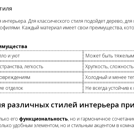
тиля
 интерьера. Для классического стиля подойдет дерево, для
офилями. Каждый материал имеет свои преимущества, котор
имущества
пло и уют
Может быть тяжелым,
транства, легкость
Хрупкость, сложность
 повреждениям
Холодный и менее те
ие отделок
Не всегда устойчив 
ля различных стилей интерьера пр
лько его
функциональность
, но и гармоничное сочетани
только удобным элементом, но и стильным акцентом в комна