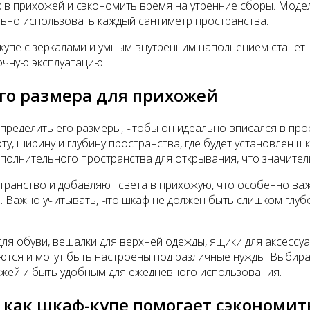
 в прихожей и сэкономить время на утренние сборы. Моде
ьно использовать каждый сантиметр пространства.
-купе с зеркалами и умным внутренним наполнением стане
очную эксплуатацию.
го размера для прихожей
ределить его размеры, чтобы он идеально вписался в прос
оту, ширину и глубину пространства, где будет установлен
ополнительного пространства для открывания, что значител
ранство и добавляют света в прихожую, что особенно важн
й. Важно учитывать, что шкаф не должен быть слишком глуб
 для обуви, вешалки для верхней одежды, ящики для аксесс
тся и могут быть настроены под различные нужды. Выбирая
ожей и быть удобным для ежедневного использования.
как шкаф-купе помогает сэкономит