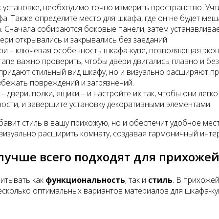
установке, необходимо точно измерить пространство. Учтит
а. Также определите место для шкафа, где он не будет ме
 Сначала собираются боковые панели, затем устанавливает
ери открывались и закрывались без заеданий.
и – ключевая особенность шкафа-купе, позволяющая экон
этапе важно проверить, чтобы двери двигались плавно и без
 придают стильный вид шкафу, но и визуально расширяют пр
збежать повреждений и загрязнений.
двери, полки, ящики – и настройте их так, чтобы они легко
ьности, и завершите установку декоративными элементами.
бавит стиль в вашу прихожую, но и обеспечит удобное мес
 визуально расширить комнату, создавая гармоничный инте
лучше всего подходят для прихоже
читывать как
функциональность
, так и
стиль
. В прихоже
несколько оптимальных вариантов материалов для шкафа-ку