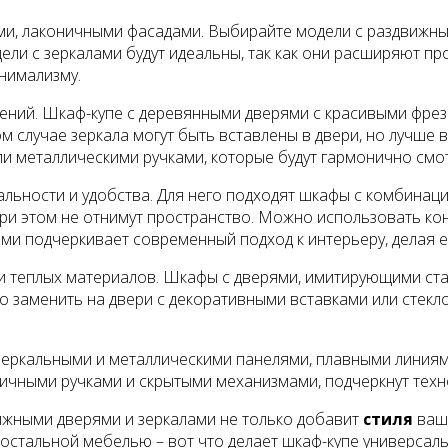
кими, лаконичными фасадами. Выбирайте модели с раздвиж
ели с зеркалами будут идеальны, так как они расширяют п
инимализму.
ний. Шкаф-купе с деревянными дверями с красивыми фрез
ом случае зеркала могут быть вставлены в двери, но лучше
и металлическими ручками, которые будут гармонично смот
ьности и удобства. Для него подходят шкафы с комбинацие
при этом не отнимут пространство. Можно использовать кон
ми подчеркивает современный подход к интерьеру, делая е
и теплых материалов. Шкафы с дверями, имитирующими ста
но заменить на двери с декоративными вставками или стек
еркальными и металлическими панелями, плавными линиями
ичными ручками и скрытыми механизмами, подчеркнут техно
вижными дверями и зеркалами не только добавит
стиля
ваше
с остальной мебелью – вот что делает шкаф-купе универс