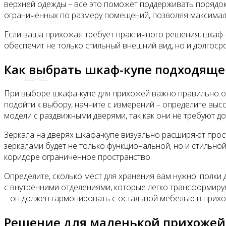
верхней одежды – все это поможет поддерживать порядок
ограниченных по размеру помещений, позволяя максимал
Все новости
Если ваша прихожая требует практичного решения, шкаф
обеспечит не только стильный внешний вид, но и долгоср
Как выбрать шкаф-купе подходяще
Видео
При выборе шкафа-купе для прихожей важно правильно оп
подойти к выбору, начните с измерений – определите выс
модели с раздвижными дверями, так как они не требуют д
Зеркала на дверях шкафа-купе визуально расширяют прост
зеркалами будет не только функциональной, но и стильно
коридоре ограниченное пространство.
Определите, сколько мест для хранения вам нужно: полки
с внутренними отделениями, которые легко трансформирую
– он должен гармонировать с остальной мебелью в прих
Решение для маленькой прихожей 