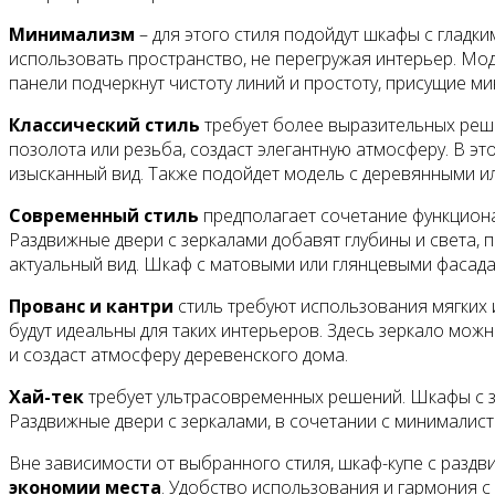
Минимализм
– для этого стиля подойдут шкафы с глад
использовать пространство, не перегружая интерьер. Мод
панели подчеркнут чистоту линий и простоту, присущие м
Классический стиль
требует более выразительных реше
позолота или резьба, создаст элегантную атмосферу. В эт
изысканный вид. Также подойдет модель с деревянными ил
Современный стиль
предполагает сочетание функционал
Раздвижные двери с зеркалами добавят глубины и света, 
актуальный вид. Шкаф с матовыми или глянцевыми фасада
Прованс и кантри
стиль требуют использования мягких 
будут идеальны для таких интерьеров. Здесь зеркало мож
и создаст атмосферу деревенского дома.
Хай-тек
требует ультрасовременных решений. Шкафы с з
Раздвижные двери с зеркалами, в сочетании с минималист
Вне зависимости от выбранного стиля, шкаф-купе с разд
экономии места
. Удобство использования и гармония 