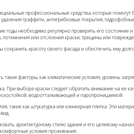
ециальные профессиональные средства, которые помогут б
 удаления граффити, антигрибковые покрытия, гидрофобные 
лгие годы необходимо регулярно проверять его состояние 
 потемнения или отслоения краски, трещины или поврежд
 сохранить красоту своего фасада и обеспечить ему долг
 такие факторы, как климатические условия, уровень загр
ка. При выборе краски следует обратить внимание на ее ка
орозостойкой, водоотталкивающей и паропроницаемой.
я, такие как штукатурка или клинкерная плитка. Эти мате
вид.
овать архитектурному стилю здания и его целевому назна
 комфортные условия проживания.