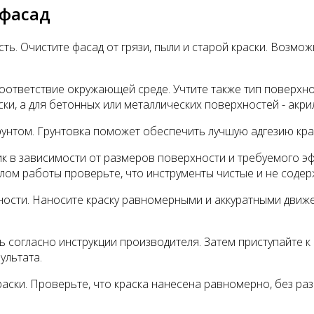
 фасад
ь. Очистите фасад от грязи, пыли и старой краски. Возмо
оответствие окружающей среде. Учтите также тип поверхнос
и, а для бетонных или металлических поверхностей - акри
унтом. Грунтовка поможет обеспечить лучшую адгезию крас
лик в зависимости от размеров поверхности и требуемого 
чалом работы проверьте, что инструменты чистые и не соде
хности. Наносите краску равномерными и аккуратными движе
ь согласно инструкции производителя. Затем приступайте 
ультата.
аски. Проверьте, что краска нанесена равномерно, без ра