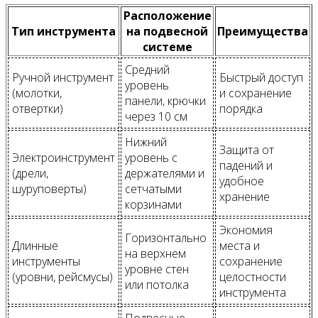
Расположение
Тип инструмента
на подвесной
Преимущества
системе
Средний
Ручной инструмент
Быстрый доступ
уровень
(молотки,
и сохранение
панели, крючки
отвертки)
порядка
через 10 см
Нижний
Защита от
Электроинструмент
уровень с
падений и
(дрели,
держателями и
удобное
шуруповерты)
сетчатыми
хранение
корзинами
Экономия
Горизонтально
Длинные
места и
на верхнем
инструменты
сохранение
уровне стен
(уровни, рейсмусы)
целостности
или потолка
инструмента
Подвесные