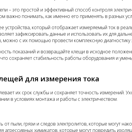
епи – это простой и эффективный способ контроля электр
м важно понимать, как именно его применять в разных ус
лее устройства, который отображает измеряемый ток в ре
воляет зафиксировать данные и использовать их для даль
, можно с их помощью провести комплексную диагностику э
ность показаний и возвращайте клещи в исходное положен
и, что сохраняет стабильность работы оборудования и уме
клещей для измерения тока
вает их срок службы и сохраняет точность измерений. Ухо
нии в условиях монтажа и работы с электричеством.
от пыли, грязи и следов электролитов, которые могут нако
ия агрессивных химикатов, которые могут повредить изоля