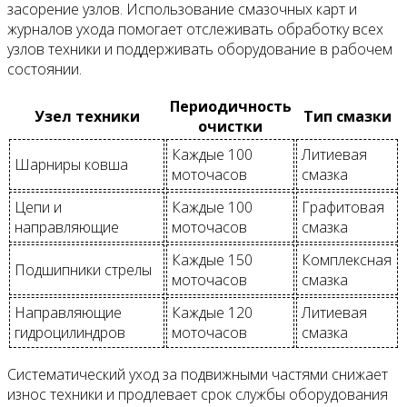
засорение узлов. Использование смазочных карт и
журналов ухода помогает отслеживать обработку всех
узлов техники и поддерживать оборудование в рабочем
состоянии.
Периодичность
Узел техники
Тип смазки
очистки
Каждые 100
Литиевая
Шарниры ковша
моточасов
смазка
Цепи и
Каждые 100
Графитовая
направляющие
моточасов
смазка
Каждые 150
Комплексная
Подшипники стрелы
моточасов
смазка
Направляющие
Каждые 120
Литиевая
гидроцилиндров
моточасов
смазка
Систематический уход за подвижными частями снижает
износ техники и продлевает срок службы оборудования