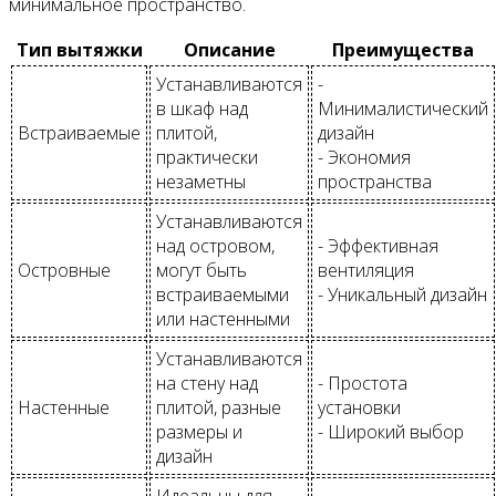
минимальное пространство.
Тип вытяжки
Описание
Преимущества
Устанавливаются
-
в шкаф над
Минималистический
Встраиваемые
плитой,
дизайн
практически
- Экономия
незаметны
пространства
Устанавливаются
над островом,
- Эффективная
Островные
могут быть
вентиляция
встраиваемыми
- Уникальный дизайн
или настенными
Устанавливаются
на стену над
- Простота
Настенные
плитой, разные
установки
размеры и
- Широкий выбор
дизайн