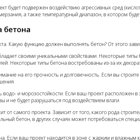
ъект будет подвержен воздействию агрессивных сред (кислот
амерзания, а также температурный диапазон, в котором буде
 бетона
а. Какую функцию должен выполнять бетон? От этого завис
бладает своими уникальными свойствами. Некоторые типы 
елей. Некоторые типы бетона востребованы из-за их декора
мание на его прочность и долговечность. Если вы строите
шения.
нь водо- и морозостойкости. Если ваш проект расположен в
ы и не будет разрушаться под воздействием влаги.
т от самого проекта. Зависит от того, какого рода строит
льный бетон, в других случаях может потребоваться спец
а. Если ваш проект находится в зоне с жарким и влажным к