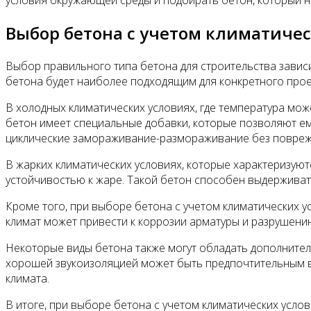
условия окружающей среды и подбирать бетон, который 
Выбор бетона с учетом климатиче
Выбор правильного типа бетона для строительства зависи
бетона будет наиболее подходящим для конкретного прое
В холодных климатических условиях, где температура мо
бетон имеет специальные добавки, которые позволяют ем
циклические замораживание-размораживание без повреж
В жарких климатических условиях, которые характеризую
устойчивостью к жаре. Такой бетон способен выдерживат
Кроме того, при выборе бетона с учетом климатических у
климат может привести к коррозии арматуры и разрушению
Некоторые виды бетона также могут обладать дополнител
хорошей звукоизоляцией может быть предпочтительным в
климата.
В итоге, при выборе бетона с учетом климатических услов