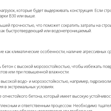
агрузок, которые будет выдерживать конструкция. Если ст
арки В30 или выше.
ьшей прочностью, что поможет сократить затраты на строи
 как быстротвердеющий или водонепроницаемый.
е как климатические особенности, наличие агрессивных ср
 бетон с высокой морозостойкостью, чтобы избежать повр
ктов или при повышенной влажности.
 высокой водо- и морозостойкостью, например, гидроизол
я в экстремальных условиях.
 огнестойкого бетона, который имеет высокую устойчивос
мплексным и ответственным процессом. Необходимо тщател