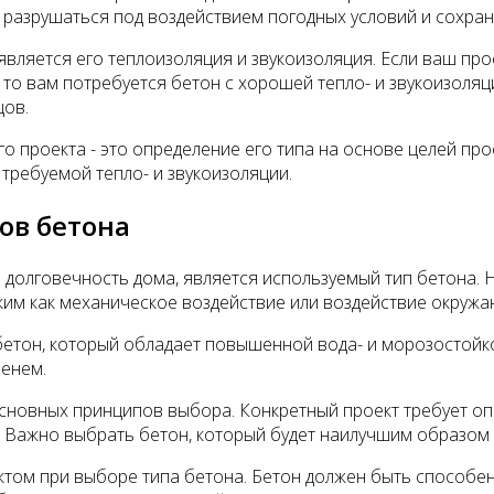
 разрушаться под воздействием погодных условий и сохран
ляется его теплоизоляция и звукоизоляция. Если ваш прое
то вам потребуется бетон с хорошей тепло- и звукоизоляци
цов.
 проекта - это определение его типа на основе целей прое
 требуемой тепло- и звукоизоляции.
ов бетона
долговечность дома, является используемый тип бетона. 
ким как механическое воздействие или воздействие окруж
етон, который обладает повышенной вода- и морозостойко
менем.
сновных принципов выбора. Конкретный проект требует опр
я. Важно выбрать бетон, который будет наилучшим образом
ектом при выборе типа бетона. Бетон должен быть способ