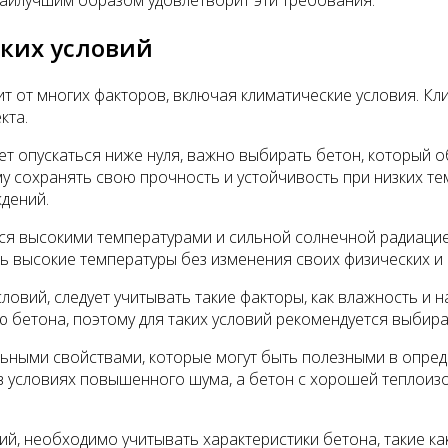
наилучшим образом удовлетворит эти требования.
ских условий
т от многих факторов, включая климатические условия. Кли
кта.
жет опускаться ниже нуля, важно выбирать бетон, которы
у сохранять свою прочность и устойчивость при низких т
дений.
тся высокими температурами и сильной солнечной радиаци
ь высокие температуры без изменения своих физических и 
словий, следует учитывать такие факторы, как влажность и
 бетона, поэтому для таких условий рекомендуется выбира
ьными свойствами, которые могут быть полезными в опред
 условиях повышенного шума, а бетон с хорошей теплоиз
ий, необходимо учитывать характеристики бетона, такие ка