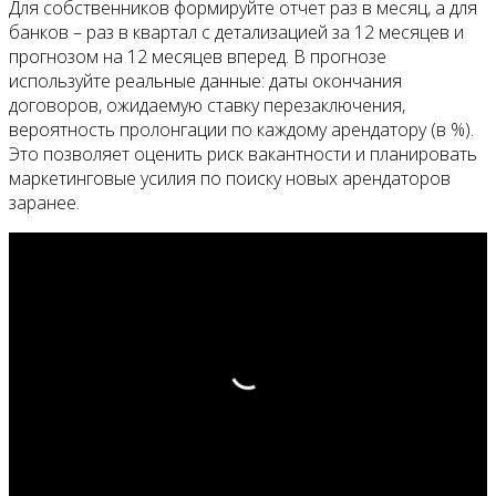
Для собственников формируйте отчет раз в месяц, а для
банков – раз в квартал с детализацией за 12 месяцев и
прогнозом на 12 месяцев вперед. В прогнозе
используйте реальные данные: даты окончания
договоров, ожидаемую ставку перезаключения,
вероятность пролонгации по каждому арендатору (в %).
Это позволяет оценить риск вакантности и планировать
маркетинговые усилия по поиску новых арендаторов
заранее.