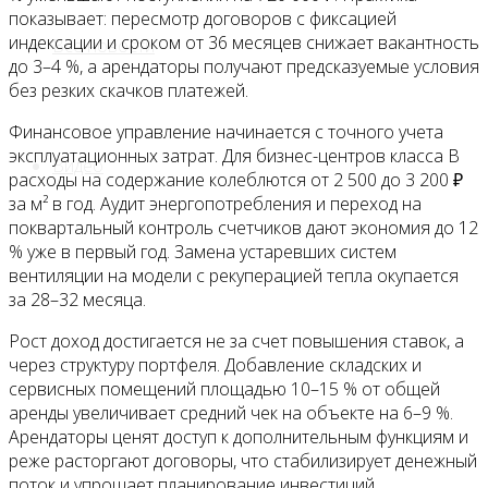
показывает: пересмотр договоров с фиксацией
индексации и сроком от 36 месяцев снижает вакантность
Все новости
до 3–4 %, а арендаторы получают предсказуемые условия
без резких скачков платежей.
Финансовое управление начинается с точного учета
эксплуатационных затрат. Для бизнес-центров класса B
Видео
расходы на содержание колеблются от 2 500 до 3 200 ₽
за м² в год. Аудит энергопотребления и переход на
поквартальный контроль счетчиков дают экономия до 12
% уже в первый год. Замена устаревших систем
вентиляции на модели с рекуперацией тепла окупается
за 28–32 месяца.
Рост доход достигается не за счет повышения ставок, а
через структуру портфеля. Добавление складских и
сервисных помещений площадью 10–15 % от общей
аренды увеличивает средний чек на объекте на 6–9 %.
Арендаторы ценят доступ к дополнительным функциям и
реже расторгают договоры, что стабилизирует денежный
поток и упрощает планирование инвестиций.