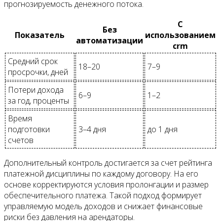
прогнозируемость денежного потока.
С
Без
Показатель
использованием
автоматизации
crm
Средний срок
18–20
7–9
просрочки, дней
Потери дохода
6–9
1–2
за год, проценты
Время
подготовки
3–4 дня
до 1 дня
счетов
Дополнительный контроль достигается за счет рейтинга
платежной дисциплины по каждому договору. На его
основе корректируются условия пролонгации и размер
обеспечительного платежа. Такой подход формирует
управляемую модель доходов и снижает финансовые
риски без давления на арендаторы.