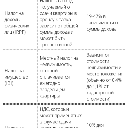
Налог на доход,
получаемый от
Налог на
сдачи квартиры в
19-47% в
доходы
аренду. Ставка
зависимости от
физических
зависит от общей
суммы дохода
лиц (IRPF)
суммы дохода и
может быть
прогрессивной.
Зависит от
Местный налог на
стоимости
недвижимость,
недвижимости и
Налог на
который
местоположения
имущество
оплачивается
(обычно от 0,4%
(IBI)
ежегодно
до 1,1% от
владельцем
кадастровой
квартиры.
стоимости)
НДС, который
может применяться
в случае сдачи
10% для