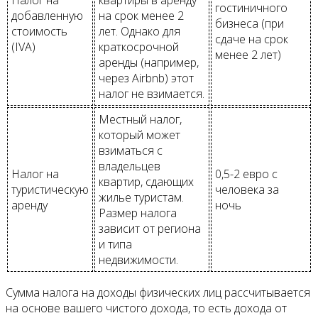
Налог на
квартиры в аренду
гостиничного
добавленную
на срок менее 2
бизнеса (при
стоимость
лет. Однако для
сдаче на срок
(IVA)
краткосрочной
менее 2 лет)
аренды (например,
через Airbnb) этот
налог не взимается.
Местный налог,
который может
взиматься с
владельцев
Налог на
0,5-2 евро с
квартир, сдающих
туристическую
человека за
жилье туристам.
аренду
ночь
Размер налога
зависит от региона
и типа
недвижимости.
Сумма налога на доходы физических лиц рассчитывается
на основе вашего чистого дохода, то есть дохода от