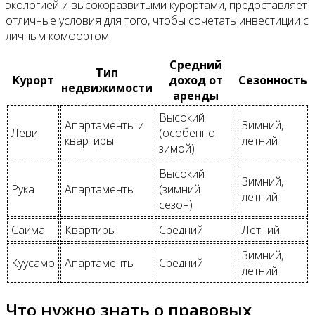
экологией и высокоразвитыми курортами, предоставляет
отличные условия для того, чтобы сочетать инвестиции с
личным комфортом.
Средний
Тип
Курорт
доход от
Сезонность
недвижимости
аренды
Высокий
Апартаменты и
Зимний,
Леви
(особенно
квартиры
летний
зимой)
Высокий
Зимний,
Рука
Апартаменты
(зимний
летний
сезон)
Саима
Квартиры
Средний
Летний
Зимний,
Куусамо
Апартаменты
Средний
летний
Что нужно знать о правовых