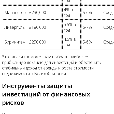
год
4% в
Манчестер
£230,000
5-6%
Сред
год
3.5% в
Ливерпуль
£180,000
6-7%
Сред
год
4.5% в
Бирмингем
£250,000
5-6%
Сред
год
Этот анализ поможет вам выбрать наиболее
прибыльную локацию для инвестиций и обеспечить
стабильный доход от аренды и роста стоимости
недвижимости в Великобритании.
Инструменты защиты
инвестиций от финансовых
рисков