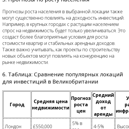
Прогнозы роста населения в выбранной локации также
могут существенно повлиять на доходность инвестиций.
Например, в крупных городах с растущим населением
спрос на недвижимость будет только увеличиваться. Это
создаст более благоприятные условия для роста
стоимости квартир и стабильных арендных доходов.
Также важно учитывать, как проекты по строительству
новых объектов могут повлиять на конкуренцию на
рынке недвижимости.
6. Таблица: Сравнение популярных локаций
для инвестиций в Великобритании
Средний
Прогноз
Средняя цена
доход
Город
роста
р
недвижимости
от
цен
инфр
аренды
5% в
Лондон
£550,000
4-5%
Высо