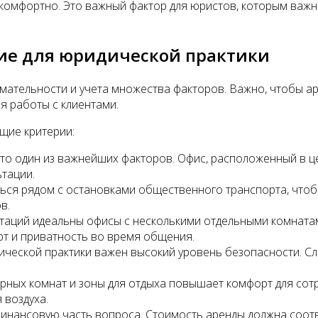
и комфортно. Это важный фактор для юристов, которым важ
ие для юридической практики
мательности и учета множества факторов. Важно, чтобы а
я работы с клиентами.
щие критерии:
 это один из важнейших факторов. Офис, расположенный в ц
тации.
ться рядом с остановками общественного транспорта, чтобы
в.
ьтаций идеальны офисы с несколькими отдельными комнатам
т и приватность во время общения.
дической практики важен высокий уровень безопасности. С
орных комнат и зоны для отдыха повышает комфорт для сот
 воздуха.
финансовую часть вопроса. Стоимость аренды должна соотв