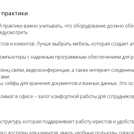
 практики
 практики важно учитывать, что оборудование должно обес
едусмотреть:
тов и клиентов. Лучше выбрать мебель, которая создает 
мпьютеры с надежным программным обеспечением для раб
нц-связи, видеоконференции, а также интернет-соединени
гами.
ы, сейфы для хранения документов и важных данных. Это 
лимат в офисе – залог комфортной работы для сотрудников
труктуру, которая поддерживает работу юристов и удобст
ко доступен для клиентов, иметь удобные подъезды, парко