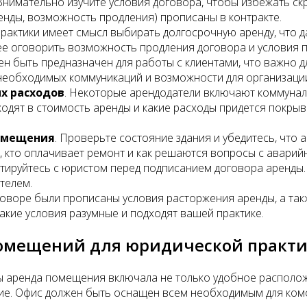
 Внимательно изучите условия договора, чтобы избежать ск
енды, возможность продления) прописаны в контракте.
практики имеет смысл выбирать долгосрочную аренду, что 
нее оговорить возможность продления договора и условия 
ен быть предназначен для работы с клиентами, что важно 
 необходимых коммуникаций и возможности для организаци
х расходов
. Некоторые арендодатели включают коммунал
входят в стоимость аренды и какие расходы придется покры
помещения
. Проверьте состояние здания и убедитесь, что
, кто оплачивает ремонт и как решаются вопросы с аварий
ьтируйтесь с юристом перед подписанием договора аренды
телем.
оговоре были прописаны условия расторжения аренды, а та
такие условия разумные и подходят вашей практике.
помещений для юридической практ
ы аренда помещения включала не только удобное располож
ие. Офис должен быть оснащен всем необходимым для ком