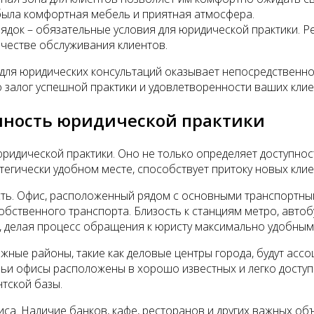
 была комфортная мебель и приятная атмосфера.
орядок – обязательные условия для юридической практики.
честве обслуживания клиентов.
ля юридических консультаций оказывает непосредственно
 залог успешной практики и удовлетворенности ваших клие
шность юридической практики
идической практики. Оно не только определяет доступност
егически удобном месте, способствует притоку новых клие
сть. Офис, расположенный рядом с основными транспортны
 собственного транспорта. Близость к станциям метро, авт
у, делая процесс обращения к юристу максимально удобным
ижные районы, такие как деловые центры города, будут ас
ьи офисы расположены в хорошо известных и легко доступ
нтской базы.
иса. Наличие банков, кафе, ресторанов и других важных о