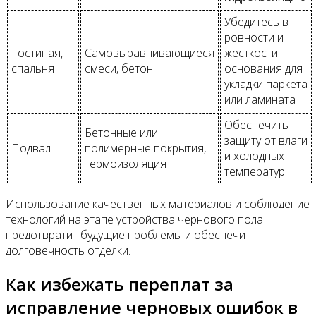
Убедитесь в
ровности и
Гостиная,
Самовыравнивающиеся
жесткости
спальня
смеси, бетон
основания для
укладки паркета
или ламината
Обеспечить
Бетонные или
защиту от влаги
Подвал
полимерные покрытия,
и холодных
термоизоляция
температур
Использование качественных материалов и соблюдение
технологий на этапе устройства чернового пола
предотвратит будущие проблемы и обеспечит
долговечность отделки.
Как избежать переплат за
исправление черновых ошибок в