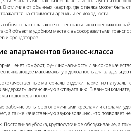
тделки. В апартаментах бизнес-класса используются высок
В отличие от обычных квартир, где отделка может быть ст
отражается на стоимости аренды и ее доходности.
сса обычно располагаются в центральных и престижных рай
такой объект в удобном месте с высокоразвитыми транспо
ев и арендаторов.
ие апартаментов бизнес-класса
орые ценят комфорт, функциональность и высокое качеств
обеспечивающее максимальную доходность для владельцев 
кокачественные материалы отделки: паркет из натуральног
 выдержать интенсивную эксплуатацию. В ванной комнате, 
емы подогрева полов.
е рабочие зоны с эргономичными креслами и столами, удо
ет, а также качественную звукоизоляцию, что позволяет н
. Постоянная уборка, круглосуточное обслуживание, а такж
 некоторых случаях предоставляется возможность заказа у