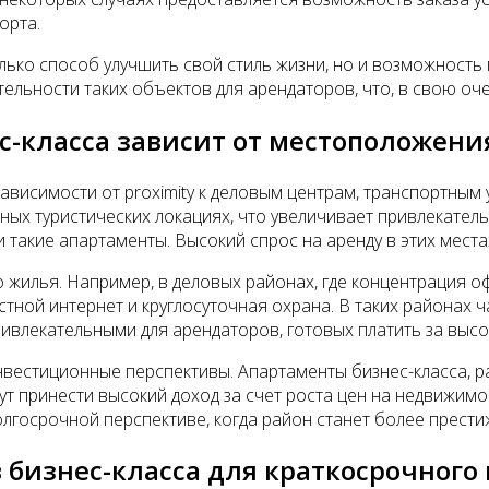
орта.
лько способ улучшить свой стиль жизни, но и возможность
льности таких объектов для арендаторов, что, в свою оче
с-класса зависит от местоположени
зависимости от proximity к деловым центрам, транспортны
ых туристических локациях, что увеличивает привлекатель
 такие апартаменты. Высокий спрос на аренду в этих места
о жилья. Например, в деловых районах, где концентрация 
тной интернет и круглосуточная охрана. В таких районах 
ривлекательными для арендаторов, готовых платить за выс
нвестиционные перспективы. Апартаменты бизнес-класса, 
ут принести высокий доход за счет роста цен на недвижим
олгосрочной перспективе, когда район станет более прест
 бизнес-класса для краткосрочного