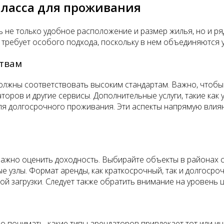
класса для проживания
 не только удобное расположение и размер жилья, но и ря
требует особого подхода, поскольку в нем объединяются у
ствам
 должны соответствовать высоким стандартам. Важно, чтоб
оров и другие сервисы. Дополнительные услуги, такие как 
ля долгосрочного проживания. Эти аспекты напрямую влия
ажно оценить доходность. Выбирайте объекты в районах с 
е узлы. Формат аренды, как краткосрочный, так и долгосро
й загрузки. Следует также обратить внимание на уровень 
о понимать, какие типы арендаторов привлекает тот или и