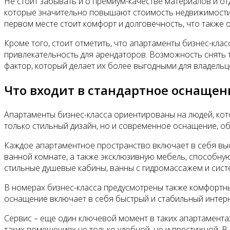
Не стоит забывать и о премиум-качестве материалов и о
которые значительно повышают стоимость недвижимости. 
первом месте стоит комфорт и долговечность, что также 
Кроме того, стоит отметить, что апартаменты бизнес-кла
привлекательность для арендаторов. Возможность снять 
фактор, который делает их более выгодными для владельц
Что входит в стандартное оснащен
Апартаменты бизнес-класса ориентированы на людей, кот
только стильный дизайн, но и современное оснащение, 
Каждое апартаментное пространство включает в себя высо
ванной комнате, а также эксклюзивную мебель, способную
стильные душевые кабины, ванны с гидромассажем и сист
В номерах бизнес-класса предусмотрены также комфортны
оснащение включает в себя быстрый и стабильный интерн
Сервис – еще один ключевой момент в таких апартаментах
таких помещениях не только удобной, но и престижной. В