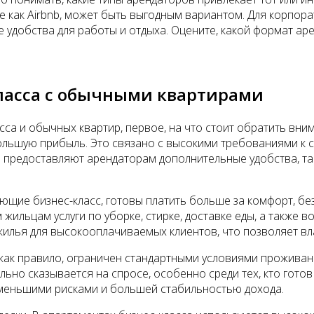
ие как Airbnb, может быть выгодным вариантом. Для корпор
добства для работы и отдыха. Оцените, какой формат аре
ласса с обычными квартирами
сса и обычных квартир, первое, на что стоит обратить вни
ольшую прибыль. Это связано с высокими требованиями к с
о предоставляют арендаторам дополнительные удобства, та
ющие бизнес-класс, готовы платить больше за комфорт, бе
жильцам услуги по уборке, стирке, доставке еды, а также
илья для высокооплачиваемых клиентов, что позволяет вл
 как правило, ограничен стандартными условиями прожива
но сказывается на спросе, особенно среди тех, кто готов п
 меньшими рисками и большей стабильностью дохода.