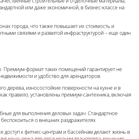
окачественные строительные и отделочные материалы,
андартной или даже экономичной, в бизнес-классе на
онах города, что также повышает их стоимость и
ртными связями и развитой инфраструктурой – еще один
о. Премиум-формат таких помещений гарантирует не
недвижимости и удобство для арендаторов.
о дерева, износостойкие поверхности на кухне и в
как правило, установлены премиум-сантехника, включая
бные для выполнения деловых задач. Стандартное
е беспокоиться о внешних раздражителях.
е доступ к фитнес-центрам и бассейнам делают жизнь в
слуг консьержа для организации транспорта, решения