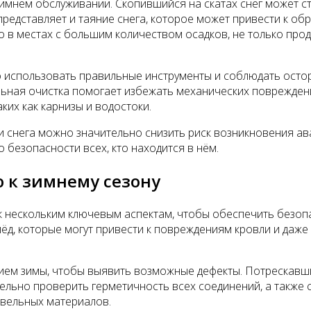
зимнем обслуживании. Скопившийся на скатах снег может ст
представляет и таяние снега, которое может привести к о
о в местах с большим количеством осадков, не только прод
 использовать правильные инструменты и соблюдать остор
ильная очистка помогает избежать механических поврежден
ких как карнизы и водостоки.
снега можно значительно снизить риск возникновения ава
о безопасности всех, кто находится в нём.
 к зимнему сезону
к нескольким ключевым аспектам, чтобы обеспечить безоп
 лёд, которые могут привести к повреждениям кровли и даж
ием зимы, чтобы выявить возможные дефекты. Потрескавши
тельно проверить герметичность всех соединений, а также 
вельных материалов.