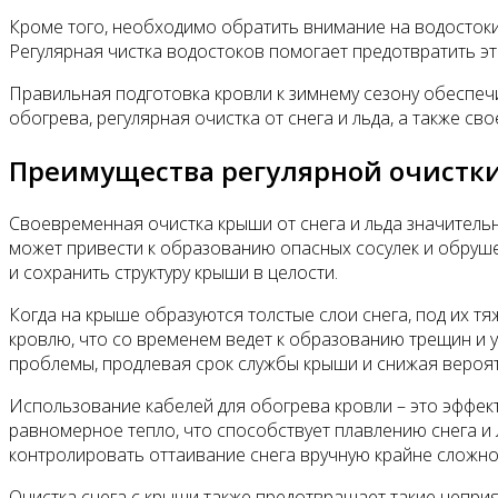
Кроме того, необходимо обратить внимание на водостоки
Регулярная чистка водостоков помогает предотвратить э
Правильная подготовка кровли к зимнему сезону обеспеч
обогрева, регулярная очистка от снега и льда, а также 
Преимущества регулярной очистки
Своевременная очистка крыши от снега и льда значительн
может привести к образованию опасных сосулек и обруш
и сохранить структуру крыши в целости.
Когда на крыше образуются толстые слои снега, под их т
кровлю, что со временем ведет к образованию трещин и у
проблемы, продлевая срок службы крыши и снижая вероя
Использование кабелей для обогрева кровли – это эффек
равномерное тепло, что способствует плавлению снега и
контролировать оттаивание снега вручную крайне сложно
Очистка снега с крыши также предотвращает такие непри