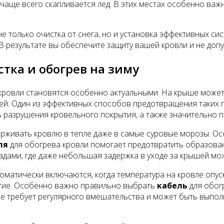
е чаще всего скапливается лёд. В этих местах особенно в
е только очистка от снега, но и установка эффективных си
. В результате вы обеспечите защиту вашей кровли и не до
тка и обогрев на зиму
ровли становятся особенно актуальными. На крыше может с
лей. Один из эффективных способов предотвращения таких 
ь разрушения кровельного покрытия, а также значительно 
ерживать кровлю в тепле даже в самые суровые морозы. Ос
ля
для обогрева кровли помогает предотвратить образова
адами, где даже небольшая задержка в уходе за крышей мо
матически включаются, когда температура на кровле опуск
рытие. Особенно важно правильно выбрать
кабель
для обогр
не требует регулярного вмешательства и может быть выпо