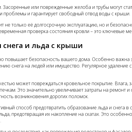
. Засоренные или поврежденные желоба и трубы могут стат
ти проблемы и гарантирует свободный отвод воды с крыши.
ит не только её долгосрочную эксплуатацию, но и безопас
своевременная проверка состояния кровли – это ключевые м
 снега и льда с крыши
о повышает безопасность вашего дома. Особенно важна эта
ению снега на людей или имущество. Регулярное удаление
яжестью может повреждаться кровельное покрытие. Влага, з
течкам. Это значительно увеличивает затраты на ремонт и
тность возникновения дорогих поломок.
тивный способ предотвратить образование льда и снега в 
 льда, предотвращая их накопление на скатах. Это особен
.
ятные последствия, как повреждения водостоков и фасадов