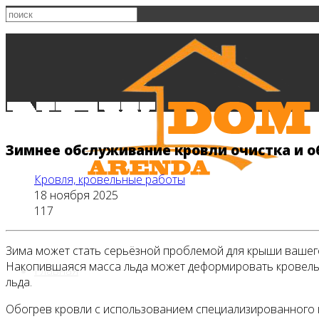
Зимнее обслуживание кровли очистка и о
Кровля, кровельные работы
18 ноября 2025
117
Зима может стать серьёзной проблемой для крыши вашего 
Накопившаяся масса льда может деформировать кровельное
Главная
льда.
Обогрев кровли с использованием специализированного к