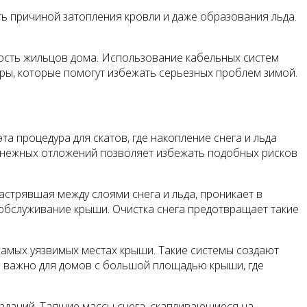
ь причиной затопления кровли и даже образования льда.
ность жильцов дома. Использование кабельных систем
еры, которые помогут избежать серьезных проблем зимой.
 процедура для скатов, где накопление снега и льда
 снежных отложений позволяет избежать подобных рисков
астрявшая между слоями снега и льда, проникает в
 обслуживание крыши. Очистка снега предотвращает такие
самых уязвимых местах крыши. Такие системы создают
но важно для домов с большой площадью крыши, где
 зданий. Таящие массы снега, скапливающиеся на