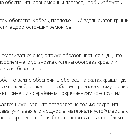
ажно обеспечить равномерный прогрев, чтобы избежать
стем обогрева. Кабель, проложенный вдоль скатов крыши,
пустите дорогостоящих ремонтов.
капливаться снег, а также образовываться льды, что
проблем – это установка системы обогрева кровли и
повысит безопасность.
обенно важно обеспечить обогрев на скатах крыши, где
ние наледей, а также способствует равномерному таянию
жет привести к серьёзным повреждениям конструкции.
ается ниже нуля. Это позволяет не только сохранить
ева, учитывая его мощность, материал и устойчивость к
лнена заранее, чтобы избежать неожиданных проблем в