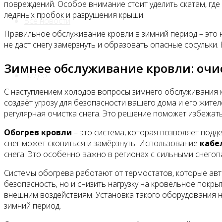
повреждений. Особое внимание стоит уделить скатам, гд
ледяных пробок и разрушения крыши.
Все новости
Правильное обслуживание кровли в зимний период – это н
не даст снегу замерзнуть и образовать опасные сосульки
Зимнее обслуживание кровли: очис
Видео
С наступлением холодов вопросы зимнего обслуживания к
создаёт угрозу для безопасности вашего дома и его жите
регулярная очистка снега. Это решение поможет избежат
Обогрев кровли
– это система, которая позволяет подд
снег может скопиться и замёрзнуть. Использование
кабе
снега. Это особенно важно в регионах с сильными снегоп
Системы обогрева работают от термостатов, которые авто
безопасность, но и снизить нагрузку на кровельное пок
внешним воздействиям. Установка такого оборудования 
зимний период.