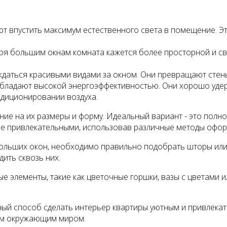
 впустить максимум естественного света в помещение. Эт
ря большим окнам комната кажется более просторной и с
аться красивыми видами за окном. Они превращают стены
ладают высокой энергоэффективностью. Они хорошо удер
ндиционировании воздуха.
ание на их размеры и форму. Идеальный вариант - это по
ее привлекательными, использовав различные методы офор
ольших окон, необходимо правильно подобрать шторы или
ить сквозь них.
элементы, такие как цветочные горшки, вазы с цветами ил
ный способ сделать интерьер квартиры уютным и привлекате
ем окружающим миром.