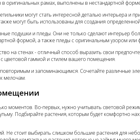
 в оригинальных рамах, выполнены в нестандартной форме
ветильники могут стать интересной деталью интерьера и п
а также могут быть использованы для создания определенн
ые подушки и пледы. Они не только сделают интерьер боле
ртной формой, а также пледы с оригинальным узором или 
усство на стенах - отличный способ выразить свои предпоч
х с цветовой гаммой и стилем вашего помещения.
о неповторимым и запоминающимся. Сочетайте различные эл
к мелочам.
 помещении
ько моментов. Во-первых, нужно учитывать световой режи
лутьму. Подбирайте растения, которым будет комфортно на
ий. Не стоит выбирать слишком большие растения для неб
дойдут компактные растения, которые не займут много мест