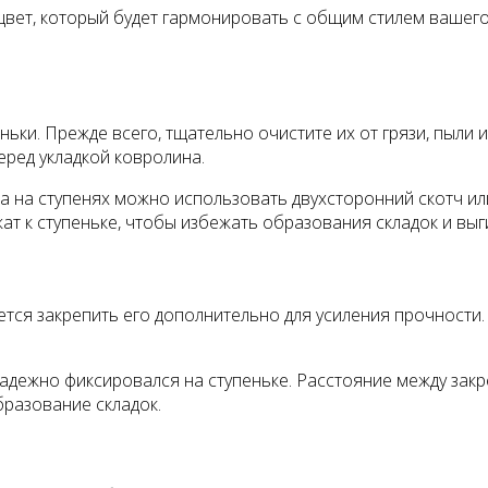
цвет, который будет гармонировать с общим стилем вашего
ьки. Прежде всего, тщательно очистите их от грязи, пыли 
еред укладкой ковролина.
на ступенях можно использовать двухсторонний скотч или 
ат к ступеньке, чтобы избежать образования складок и выг
уется закрепить его дополнительно для усиления прочности
 надежно фиксировался на ступеньке. Расстояние между за
разование складок.