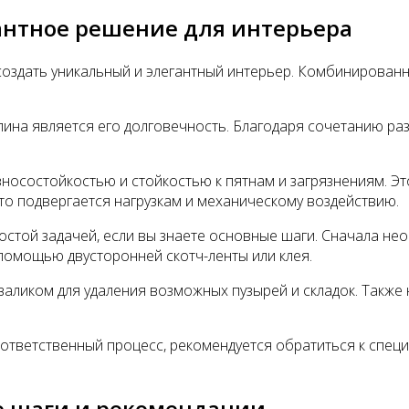
антное решение для интерьера
т создать уникальный и элегантный интерьер. Комбинирован
на является его долговечность. Благодаря сочетанию разл
носостойкостью и стойкостью к пятнам и загрязнениям. 
сто подвергается нагрузкам и механическому воздействию.
стой задачей, если вы знаете основные шаги. Сначала нео
 помощью двусторонней скотч-ленты или клея.
валиком для удаления возможных пузырей и складок. Также 
о ответственный процесс, рекомендуется обратиться к спец
ые шаги и рекомендации