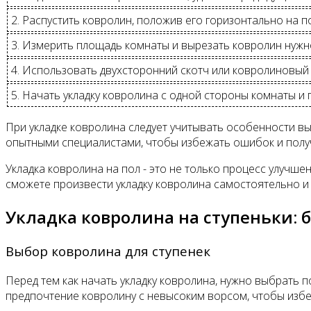
2. Распустить ковролин, положив его горизонтально на п
3. Измерить площадь комнаты и вырезать ковролин нужн
4. Использовать двухсторонний скотч или ковролиновый 
5. Начать укладку ковролина с одной стороны комнаты и 
При укладке ковролина следует учитывать особенности в
опытными специалистами, чтобы избежать ошибок и получ
Укладка ковролина на пол - это не только процесс улучш
сможете произвести укладку ковролина самостоятельно и
Укладка ковролина на ступеньки: б
Выбор ковролина для ступенек
Перед тем как начать укладку ковролина, нужно выбрать 
предпочтение ковролину с невысоким ворсом, чтобы избе