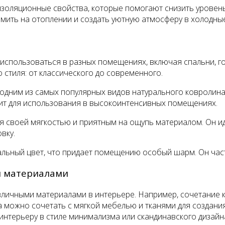
изоляционные свойства, которые помогают снизить уровен
омить на отоплении и создать уютную атмосферу в холодны
спользоваться в разных помещениях, включая спальни, го
 стиля: от классического до современного.
одним из самых популярных видов натурального ковролина
дит для использования в высокоинтенсивных помещениях.
я своей мягкостью и приятным на ощупь материалом. Он ид
вку.
ральный цвет, что придает помещению особый шарм. Он час
и материалами
зличными материалами в интерьере. Например, сочетание 
а можно сочетать с мягкой мебелью и тканями для создани
нтерьеру в стиле минимализма или скандинавского дизайн