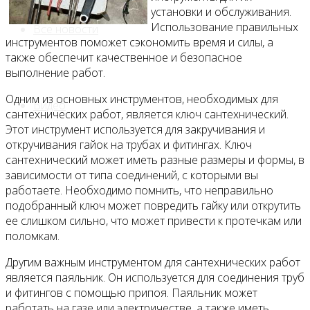
установки и обслуживания.
Использование правильных
Все новости
инструментов поможет сэкономить время и силы, а
также обеспечит качественное и безопасное
выполнение работ.
Одним из основных инструментов, необходимых для
Видео
сантехнических работ, является ключ сантехнический.
Этот инструмент используется для закручивания и
откручивания гайок на трубах и фитингах. Ключ
сантехнический может иметь разные размеры и формы, в
зависимости от типа соединений, с которыми вы
работаете. Необходимо помнить, что неправильно
подобранный ключ может повредить гайку или открутить
ее слишком сильно, что может привести к протечкам или
поломкам.
Другим важным инструментом для сантехнических работ
является паяльник. Он используется для соединения труб
и фитингов с помощью припоя. Паяльник может
работать на газе или электричестве, а также иметь