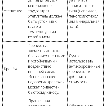
дополнительных
утеплителя
материалов и
зависит от его
Утепление
трудозатрат.
типа (например,
Утеплитель должен
пенополистирол
быть устойчив к
или минеральная
влаге и
вата).
температурным
колебаниям.
Крепёжные
элементы должны
быть качественными
Лучше
и устойчивыми к
использовать
воздействию
антикоррозийные
Крепёж
внешней среды.
крепежи, что
Использование
добавит к
недорогих крепежей
стоимости.
может привести к
быстрому износу.
Правильная
организация
Обеспечение