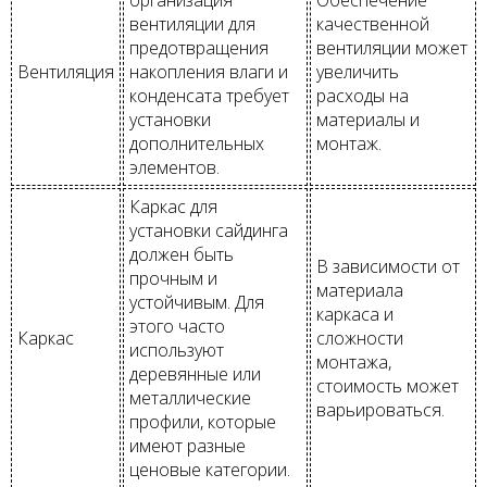
вентиляции для
качественной
предотвращения
вентиляции может
Вентиляция
накопления влаги и
увеличить
конденсата требует
расходы на
установки
материалы и
дополнительных
монтаж.
элементов.
Каркас для
установки сайдинга
должен быть
В зависимости от
прочным и
материала
устойчивым. Для
каркаса и
этого часто
Каркас
сложности
используют
монтажа,
деревянные или
стоимость может
металлические
варьироваться.
профили, которые
имеют разные
ценовые категории.