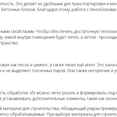
егкость. Это делает их удобными для транспортировки и м
 бетонных блоков. Благодаря этому, работа с пеноблоками
ными свойствами. Чтобы обеспечить достаточную теплоиз
у, зимой внутри помещения будет тепло, а летом - прохлад
транство.
ких как песок и цемент, а также пенистый агент. Это означ
и не выделяют токсичных паров. Они также негорючие и у
ть обработки. Их можно легко резать и формировать под 
е устанавливать дополнительные элементы, такие как окон
 материал для строительства, обладающий рядом преимуще
легко обрабатываемые. При выборе материала для строите