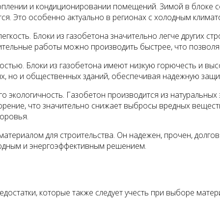
оплении и кондиционировании помещений. Зимой в блоке со
я. Это особенно актуально в регионах с холодным климат
гкость. Блоки из газобетона значительно легче других стр
роительные работы можно производить быстрее, что позволя
стью. Блоки из газобетона имеют низкую горючесть и выс
ых, но и общественных зданий, обеспечивая надежную защи
 экологичность. Газобетон производится из натуральных э
 горение, что значительно снижает выбросы вредных вещест
доровья.
атериалом для строительства. Он надежен, прочен, долгов
годным и энергоэффективным решением.
едостатки, которые также следует учесть при выборе матер