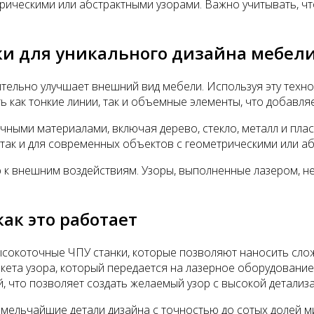
ическими или абстрактными узорами. Важно учитывать, чт
и для уникального дизайна мебел
чительно улучшает внешний вид мебели. Используя эту тех
 как тонкие линии, так и объемные элементы, что добавляе
ными материалами, включая дерево, стекло, металл и плас
, так и для современных объектов с геометрическими или а
 к внешним воздействиям. Узоры, выполненные лазером, не
ак это работает
высокоточные ЧПУ станки, которые позволяют наносить сл
кета узора, который передается на лазерное оборудование
й, что позволяет создать желаемый узор с высокой детализ
мельчайшие детали дизайна с точностью до сотых долей м