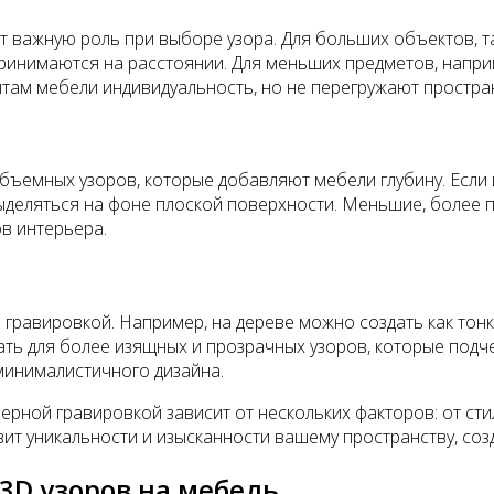
т важную роль при выборе узора. Для больших объектов, т
ринимаются на расстоянии. Для меньших предметов, напри
там мебели индивидуальность, но не перегружают простра
бъемных узоров, которые добавляют мебели глубину. Если 
выделяться на фоне плоской поверхности. Меньшие, более 
ов интерьера.
гравировкой. Например, на дереве можно создать как тонки
вать для более изящных и прозрачных узоров, которые подч
минималистичного дизайна.
зерной гравировкой зависит от нескольких факторов: от с
ит уникальности и изысканности вашему пространству, соз
3D узоров на мебель