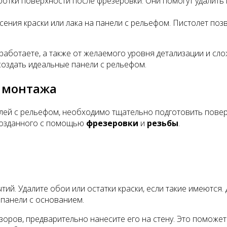
отки поверхности после фрезеровки. Они помогут удалить 
сения краски или лака на панели с рельефом. Пистолет по
работаете, а также от желаемого уровня детализации и сл
создать идеальные панели с рельефом.
я монтажа
елей с рельефом, необходимо тщательно подготовить пове
созданного с помощью
фрезеровки
и
резьбы
.
ытий. Удалите обои или остатки краски, если такие имеютс
 панели с основанием.
узоров, предварительно нанесите его на стену. Это помож