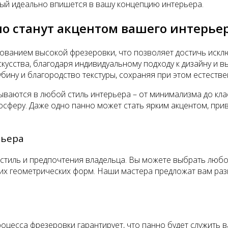
рый идеально впишется в вашу концепцию интерьера.
о станут акцентом вашего интерье
ованием высокой фрезеровки, что позволяет достичь исклю
усства, благодаря индивидуальному подходу к дизайну и 
ину и благородство текстуры, сохраняя при этом естестве
ваются в любой стиль интерьера – от минимализма до класс
мосферу. Даже одно панно может стать ярким акцентом, п
рьера
стиль и предпочтения владельца. Вы можете выбрать любо
гих геометрических форм. Наши мастера предложат вам ра
цесса фрезеровки гарантирует, что панно будет служить ва