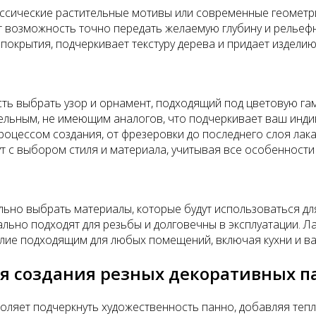
лассические растительные мотивы или современные геометр
 возможность точно передать желаемую глубину и рельефн
покрытия, подчеркивает текстуру дерева и придает издели
ь выбрать узор и орнамент, подходящий под цветовую гам
ельным, не имеющим аналогов, что подчеркивает ваш инди
роцессом создания, от фрезеровки до последнего слоя лака
т с выбором стиля и материала, учитывая все особенност
льно выбрать материалы, которые будут использоваться дл
но подходят для резьбы и долговечны в эксплуатации. Лак
елие подходящим для любых помещений, включая кухни и в
я создания резных декоративных п
оляет подчеркнуть художественность панно, добавляя тепл