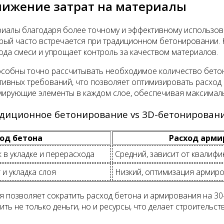
снижение затрат на материалы
риалы благодаря более точному и эффективному использо
орый часто встречается при традиционном бетонировании. 
ода смеси и упрощает контроль за качеством материалов.
собны точно рассчитывать необходимое количество бетона
тивных требований, что позволяет оптимизировать расход 
рмирующие элементы в каждом слое, обеспечивая максималь
адиционное бетонирование vs 3D-бетонирован
од бетона
Расход арми
 в укладке и перерасхода
Средний, зависит от квалиф
 и укладка слоя
Низкий, оптимизация армир
я позволяет сократить расход бетона и армирования на 3
ить не только деньги, но и ресурсы, что делает строитель