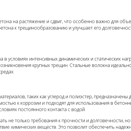
тона на растяжение и сдвиг, что особенно важно для объ
 бетона к трещинообразованию и улучшает его долговечнос
а в условиях интенсивных динамических и статических на
озникновения крупных трещин. Стальные волокна идеально 
средах.
териалов, таких как углерод и полиэстер, предназначены 
стью к коррозии и подходят для использования в бетонны
словиях постоянного контакта с водой.
ь не только требования к прочности и долговечности, но 
ствие химических веществ. Это позволит обеспечить надежн