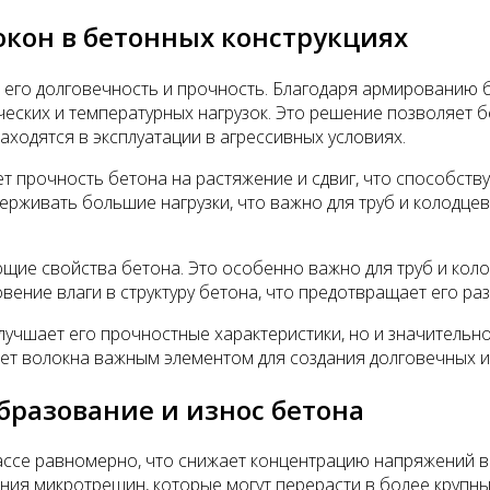
кон в бетонных конструкциях
 его долговечность и прочность. Благодаря армированию 
еских и температурных нагрузок. Это решение позволяет б
аходятся в эксплуатации в агрессивных условиях.
 прочность бетона на растяжение и сдвиг, что способств
рживать большие нагрузки, что важно для труб и колодцев
е свойства бетона. Это особенно важно для труб и колод
ние влаги в структуру бетона, что предотвращает его ра
лучшает его прочностные характеристики, но и значительн
ает волокна важным элементом для создания долговечных и
разование и износ бетона
ассе равномерно, что снижает концентрацию напряжений в 
ния микротрещин, которые могут перерасти в более крупны