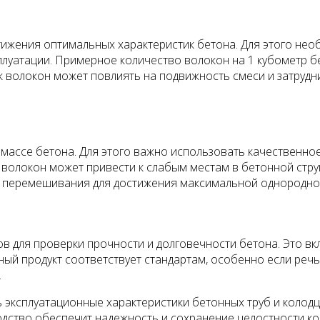
ижения оптимальных характеристик бетона. Для этого необ
плуатации. Примерное количество волокон на 1 кубометр бе
волокон может повлиять на подвижность смеси и затруднить
массе бетона. Для этого важно использовать качественно
локон может привести к слабым местам в бетонной структ
 перемешивания для достижения максимальной однороднос
 для проверки прочности и долговечности бетона. Это вкл
ый продукт соответствует стандартам, особенно если речь 
.
 эксплуатационные характеристики бетонных труб и колод
дство обеспечит надежность и сохранение целостности кон