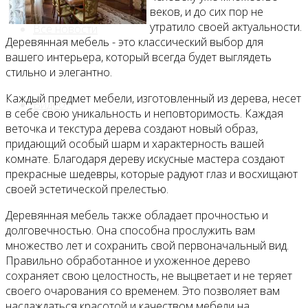
веков, и до сих пор не
утратило своей актуальности.
Все новости
Деревянная мебель - это классический выбор для
вашего интерьера, который всегда будет выглядеть
стильно и элегантно.
Каждый предмет мебели, изготовленный из дерева, несет
Видео
в себе свою уникальность и неповторимость. Каждая
веточка и текстура дерева создают новый образ,
придающий особый шарм и характерность вашей
комнате. Благодаря дереву искусные мастера создают
прекрасные шедевры, которые радуют глаз и восхищают
своей эстетической прелестью.
Деревянная мебель также обладает прочностью и
долговечностью. Она способна прослужить вам
множество лет и сохранить свой первоначальный вид.
Правильно обработанное и ухоженное дерево
сохраняет свою целостность, не выцветает и не теряет
своего очарования со временем. Это позволяет вам
наслаждаться красотой и качеством мебели на