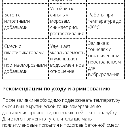
Устойчив к
Бетон с
сильным
Работы при
нитритными
морозам,
температуре до
добавками
снижает риск
-20°C
растрескивания
Заливка в
Смесь с
Улучшает
тоннелях с
пластификаторами
укладываемость
ограниченным
и
и уменьшает
пространством
противоморозными
водоцементное
для
добавками
отношение
вибрирования
Рекомендации по уходу и армированию
После заливки необходимо поддерживать температуру
смеси выше критической точки замерзания до
достижения прочности, позволяющей снять опалубку.
Для этого применяют утеплительные маты,
полиэтиленовые покрытия и подогрев бетонной смеси.