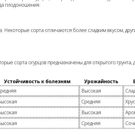
ода плодоношения.
. Некоторые сорта отличаются более сладким вкусом, други
рые сорта огурцов предназначены для открытого грунта, д
Устойчивость к болезням
Урожайность
редняя
Высокая
Сла
Высокая
Средняя
Хру
Высокая
Высокая
Аро
Высокая
Средняя
Соч