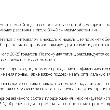
мян в теплой воде на несколько часов, чтобы ускорить про
облюдая расстояние около 30-40 см между растениями.
 этапов с интервалом в несколько недель. Это поможет об
бы растения не травмировали друг друга и имели достаточн
коло 20-25 градусов. Поэтому для теплиц рекомендуется со
иленовую пленку для укрытия.
ление сорняков, подкормку и проведение профилактических
ажнения почвы. Также важно поддерживать оптимальную вл
вы слоем сена или опилок, что поможет подавить рост сор
ировали с огурцами за питательные вещества и пространств
ериод активного роста и плодоношения. Рекомендуется ис
й. Удобрения следует применять в соответствии с рекомен