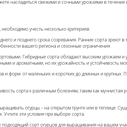
жете насладиться свежими и сочными урожаями в течение 
а, необходимо учесть несколько критериев.
днего и позднего срока созревания. Ранние сорта зреют в те
обенности вашего региона и сезонные ограничения.
 сортовыми. Гибридные сорта обладают высоким урожаем и 
ными и ароматными, но их урожайность и устойчивость мог
в и форм: от маленьких и коротких до длинных и крупных.
ивость сорта к различным болезням, таким как мучнистая р
выращивать огурцы – на открытом грунте или в теплице. Су
х. Учтите эти условия при выборе сорта.
е подходящий сорт огурцов для выращивания на вашем учас