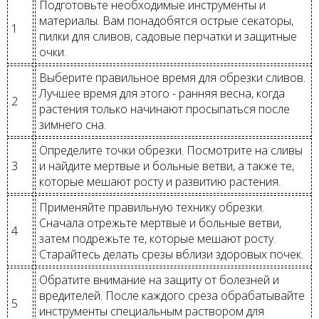
Подготовьте необходимые инструменты и
материалы. Вам понадобятся острые секаторы,
1
пилки для сливов, садовые перчатки и защитные
очки.
Выберите правильное время для обрезки сливов.
Лучшее время для этого - ранняя весна, когда
2
растения только начинают просыпаться после
зимнего сна.
Определите точки обрезки. Посмотрите на сливы
3
и найдите мертвые и больные ветви, а также те,
которые мешают росту и развитию растения.
Применяйте правильную технику обрезки.
Сначала отрежьте мертвые и больные ветви,
4
затем подрежьте те, которые мешают росту.
Старайтесь делать срезы вблизи здоровых почек.
Обратите внимание на защиту от болезней и
вредителей. После каждого среза обрабатывайте
5
инструменты специальным раствором для